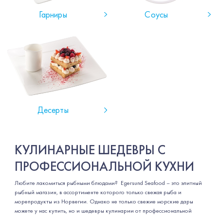
Гарниры
Соусы
Десерты
КУЛИНАРНЫЕ ШЕДЕВРЫ С
ПРОФЕССИОНАЛЬНОЙ КУХНИ
Любите лакомиться рыбными блюдами? Egersund Seafood – это элитный
рыбный магазин, в ассортименте которого только свежая рыба и
морепродукты из Норвегии. Однако не только свежие морские дары
можете у нас купить, но и шедевры кулинарии от профессиональной