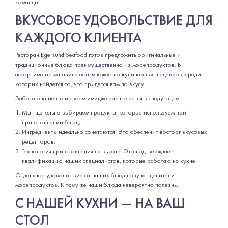
команды.
ВКУСОВОЕ УДОВОЛЬСТВИЕ ДЛЯ
КАЖДОГО КЛИЕНТА
Ресторан Egersund Seafood готов предложить оригинальные и
традиционные блюда преимущественно из морепродуктов. В
ассортименте магазина есть множество кулинарных шедевров, среди
которых найдется то, что придется вам по вкусу.
Забота о клиенте и своем имидже заключается в следующем:
Мы тщательно выбираем продукты, которые используем при
приготовлении блюд;
Ингредиенты идеально сочетаются. Это обеспечит восторг вкусовых
рецепторов;
Технология приготовления на высоте. Это подтверждает
квалификацию наших специалистов, которые работаю на кухне.
Отдельное удовольствие от наших блюд получат ценители
морепродуктов. К тому же наши блюда невероятно полезны.
С НАШЕЙ КУХНИ — НА ВАШ
СТОЛ