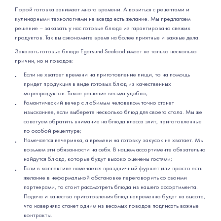
Порой готовка занимает много времени. А возиться с рецептами и
кулинарными технологиями не всегда есть желание. Мы предлагаем
решение – заказать у нас готовые блюда из гарантировано свежих
продуктов. Так вы сэкономите время на более приятные и важные дела.
Заказать готовые блюда Egersund Seafood имеет не только несколько
причин, но и поводов:
Если не хватает времени на приготовление пищи, то на помощь
придет продукция в виде готовых блюд из качественных
морепродуктов. Такое решение весьма удобно;
Романтический вечер с любимым человеком точно станет
изысканнее, если выберете несколько блюд для своего стола. Мы же
советуем обратить внимание на блюда класса элит, приготовленные
по особой рецептуре;
Намечается вечеринка, а времени на готовку закусок не хватает. Мы
возьмем эти обязанности на себя. В нашем ассортименте обязательно
найдутся блюда, которые будут высоко оценены гостями;
Если в коллективе намечается праздничный фуршет или просто есть
желание в неформальной обстановке переговорить со своими
партнерами, то стоит рассмотреть блюда из нашего ассортимента.
Подача и качество приготовления блюд непременно будет на высоте,
что наверняка станет одним из весомых поводов подписать важные
контракты.