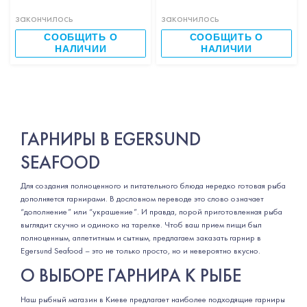
закончилось
закончилось
СООБЩИТЬ О
СООБЩИТЬ О
НАЛИЧИИ
НАЛИЧИИ
ГАРНИРЫ В EGERSUND
SEAFOOD
Для создания полноценного и питательного блюда нередко готовая рыба
дополняется гарнирами. В дословном переводе это слово означает
“дополнение” или “украшение”. И правда, порой приготовленная рыба
выглядит скучно и одиноко на тарелке. Чтоб ваш прием пищи был
полноценным, аппетитным и сытным, предлагаем заказать гарнир в
Egersund Seafood – это не только просто, но и невероятно вкусно.
О ВЫБОРЕ ГАРНИРА К РЫБЕ
Наш рыбный магазин в Киеве предлагает наиболее подходящие гарниры