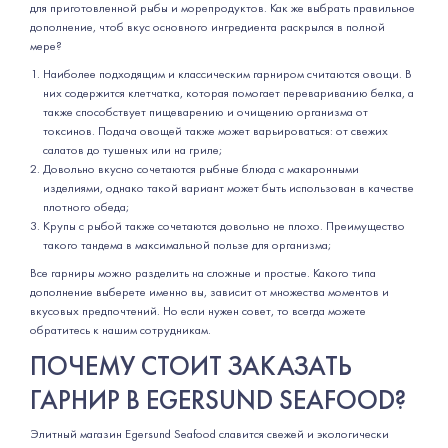
для приготовленной рыбы и морепродуктов. Как же выбрать правильное
дополнение, чтоб вкус основного ингредиента раскрылся в полной
мере?
Наиболее подходящим и классическим гарниром считаются овощи. В
них содержится клетчатка, которая помогает перевариванию белка, а
также способствует пищеварению и очищению организма от
токсинов. Подача овощей также может варьироваться: от свежих
салатов до тушеных или на гриле;
Довольно вкусно сочетаются рыбные блюда с макаронными
изделиями, однако такой вариант может быть использован в качестве
плотного обеда;
Крупы с рыбой также сочетаются довольно не плохо. Преимущество
такого тандема в максимальной пользе для организма;
Все гарниры можно разделить на сложные и простые. Какого типа
дополнение выберете именно вы, зависит от множества моментов и
вкусовых предпочтений. Но если нужен совет, то всегда можете
обратитесь к нашим сотрудникам.
ПОЧЕМУ СТОИТ ЗАКАЗАТЬ
ГАРНИР В EGERSUND SEAFOOD?
Элитный магазин Egersund Seafood славится свежей и экологически