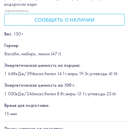
водоросли нори
закончилось
СООБЩИТЬ О НАЛИЧИИ
Вес
:
150 г
Гарнир
:
Васаби, имбирь, лимон (47 г)
Энергетическая ценность на порцию:
1 648кДж/394ккал;белки 14.1г;жиры 19.3г;углеводы 41.0г
Энергетическая ценность на 100 г:
1 030кДж/246ккал;белки 8.8г;жиры 12.1г;углеводы 25.6г
Время для подготовки:
15
мин
Прием заказов на доставку: