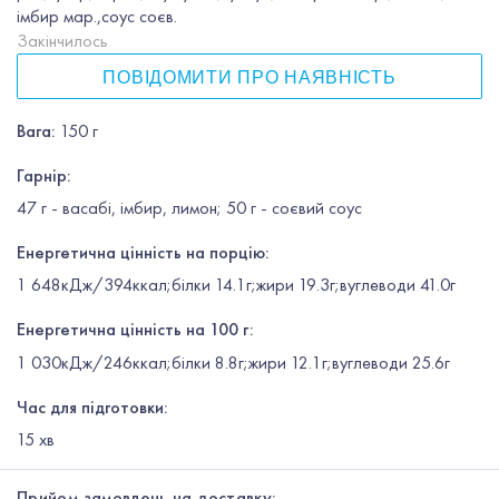
імбир мар.,соус соєв.
Закінчилось
ПОВІДОМИТИ ПРО НАЯВНІСТЬ
Вага
:
150 г
Гарнір
:
47 г - васабі, імбир, лимон; 50 г - соєвий соус
Енергетична цінність на порцію:
1 648кДж/394ккал;білки 14.1г;жири 19.3г;вуглеводи 41.0г
Енергетична цінність на 100 г:
1 030кДж/246ккал;білки 8.8г;жири 12.1г;вуглеводи 25.6г
Час для підготовки:
15
хв
Прийом замовлень на доставку: