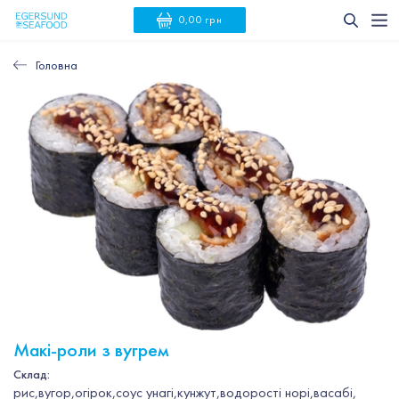
0,00 грн
Головна
Макі-роли з вугрем
Склад:
рис,вугор,огірок,соус унагі,кунжут,водорості норі,васабі,