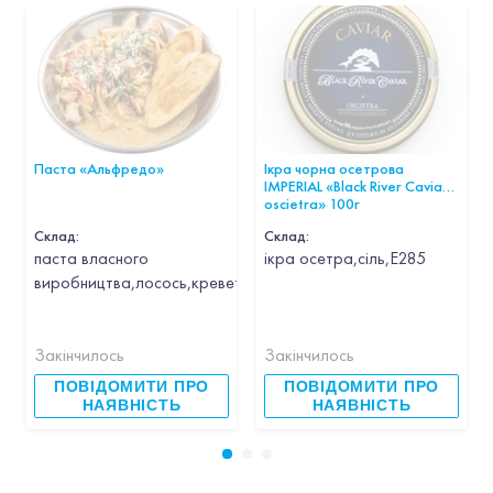
Паста «Альфредо»
Ікра чорна осетрова
IMPERIAL «Black River Caviar
oscietra» 100г
Склад:
Склад:
паста власного
ікра осетра,сіль,Е285
виробництва,лосось,креветка,кальмар,гребінець,часник,вин
Закінчилось
Закінчилось
ПОВІДОМИТИ ПРО
ПОВІДОМИТИ ПРО
НАЯВНІСТЬ
НАЯВНІСТЬ