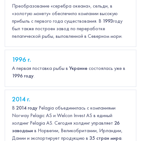
Преобразование «серебра океана», сельди, в
«золотую монету» обеспечило компании высокую
прибыль с первого года существования. В
1993
году
был также построен завод по переработке
пелагической рыбы, выловленной в Северном мори.
1996
г.
А первая поставка рыбы в
Украине
состоялась уже в
1996
году
.
2014
г.
В
2014
году
Pelagia объединилась с компаниями
Norway Pelagic AS и Welcon Invest AS в единый
холдинг Pelagia AS. Сегодня холдинг управляет
26
заводами
в Норвегии, Великобритании, Ирландии,
Дании и экспортирует продукцию в
35 стран мира
.