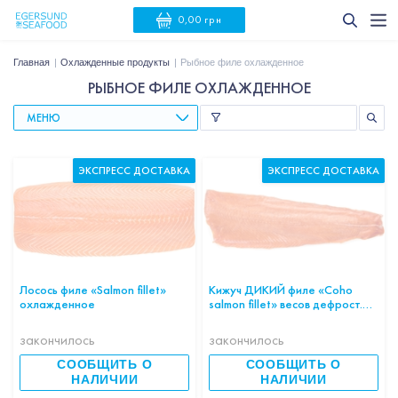
0,00 грн
Главная
Охлажденные продукты
Рыбное филе охлажденное
РЫБНОЕ ФИЛЕ ОХЛАЖДЕННОЕ
МЕНЮ
ЭКСПРЕСС ДОСТАВКА
ЭКСПРЕСС ДОСТАВКА
Лосось филе «Salmon fillet»
Кижуч ДИКИЙ филе «Coho
охлажденное
salmon fillet» весов дефрост.
весов
закончилось
закончилось
СООБЩИТЬ О
СООБЩИТЬ О
НАЛИЧИИ
НАЛИЧИИ