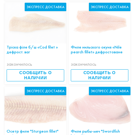
ЭКСПРЕСС ДОСТАВКА
ЭКСПРЕСС ДОСТАВКА
Тріска філе б/ш «Cod filet »
Филе нильского окуня «Nile
дефрост. ваг
pearch fillet» дефростоване
закончилось
закончилось
СООБЩИТЬ О
СООБЩИТЬ О
НАЛИЧИИ
НАЛИЧИИ
ЭКСПРЕСС ДОСТАВКА
ЭКСПРЕСС ДОСТАВКА
Осетр филе "Sturgeon fillet"
Филе рыбы-меч "Swordfish