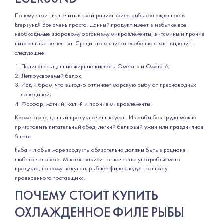
Почему стоит включить в свой рацион филе рыбы охлажденное в
Егерзунд? Все очень просто. Данный продукт имеет в избытке все
необходимые здоровому организму микроэлементы, витамины и прочие
питательные вещества. Среди этого списка особенно стоит выделить
следующие:
Полиненасыщенные жирные кислоты Омега-з и Омега-6;
Легкоусвояемый белок;
Йод и бром, что выгодно отличает морскую рыбу от пресноводных
сородичей;
Фосфор, магний, калий и прочие микроэлементы.
Кроме этого, данный продукт очень вкусен. Из рыбы без труда можно
приготовить питательный обед, легкий белковый ужин или праздничное
блюдо.
Рыба и любые морепродукты обязательно должны быть в рационе
любого человека. Многое зависит от качества употребляемого
продукта, поэтому покупать рыбное филе следует только у
проверенного поставщика.
ПОЧЕМУ СТОИТ КУПИТЬ
ОХЛАЖДЕННОЕ ФИЛЕ РЫБЫ