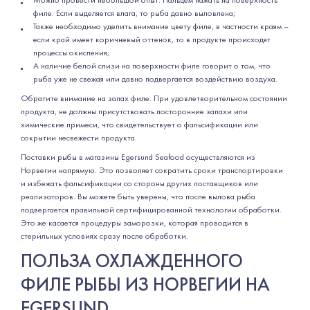
Можно провести небольшой опыт. Пальцем нажать на поверхность
филе. Если выделяется влага, то рыба давно выловлена;
Также необходимо уделить внимание цвету филе, в частности краям –
если край имеет коричневый оттенок, то в продукте происходят
процессы окисления;
А наличие белой слизи на поверхности филе говорит о том, что
рыба уже не свежая или давно подвергается воздействию воздуха.
Обратите внимание на запах филе. При удовлетворительном состоянии
продукта, не должны присутствовать посторонние запахи или
химические примеси, что свидетельствует о фальсификации или
сокрытии несвежести продукта.
Поставки рыбы в магазины Egersund Seafood осуществляются из
Норвегии напрямую. Это позволяет сократить сроки транспортировки
и избежать фальсификации со стороны других поставщиков или
реализаторов. Вы можете быть уверены, что после вылова рыба
подвергается правильной сертифицированной технологии обработки.
Это же касается процедуры заморозки, которая проводится в
стерильных условиях сразу после обработки.
ПОЛЬЗА ОХЛАЖДЕННОГО
ФИЛЕ РЫБЫ ИЗ НОРВЕГИИ НА
EGERSUND