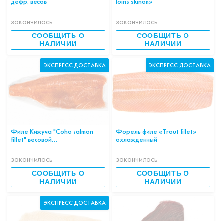
дефр. весов
loins skinon»
закончилось
закончилось
СООБЩИТЬ О
СООБЩИТЬ О
НАЛИЧИИ
НАЛИЧИИ
ЭКСПРЕСС ДОСТАВКА
ЭКСПРЕСС ДОСТАВКА
Филе Кижуча "Coho salmon
Форель филе «Trout fillet»
fillet" весовой
охлажденный
дефростированный
закончилось
закончилось
СООБЩИТЬ О
СООБЩИТЬ О
НАЛИЧИИ
НАЛИЧИИ
ЭКСПРЕСС ДОСТАВКА