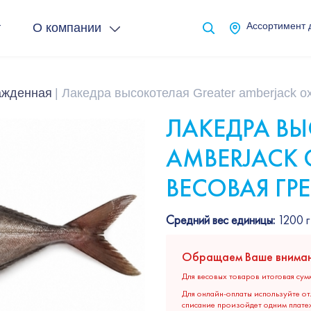
т
О компании
Ассортимент 
ажденная
Лакедра высокотелая Greater amberjack 
ЛАКЕДРА ВЫ
AMBERJACK
ВЕСОВАЯ ГР
Средний вес единицы:
1200 г
Обращаем Ваше вниман
Для весовых товаров итоговая сум
Для онлайн-оплаты используйте от
списание произойдет одним плате