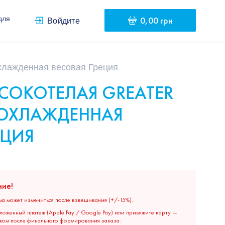
0,00 грн
для
Войдите
охлажденная весовая Греция
СОКОТЕЛАЯ GREATER
 ОХЛАЖДЕННАЯ
ЕЦИЯ
ие!
ма может измениться после взвешивания (+/-15%).
ложенный платеж (Apple Pay / Google Pay) или привяжите карту —
жом после финального формирования заказа.