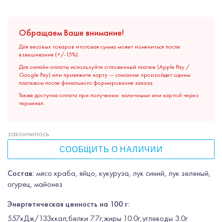
Обращаем Ваше внимание!
Для весовых товаров итоговая сумма может измениться после
взвешивания (+/-15%).
Для онлайн-оплаты используйте отложенный платеж (Apple Pay /
Google Pay) или привяжите карту — списание произойдет одним
платежом после финального формирования заказа.
Также доступна оплата при получении: наличными или картой через
терминал.
закончилось
СООБЩИТЬ О НАЛИЧИИ
Состав:
мясо краба, яйцо, кукуруза, лук синий, лук зеленый,
огурец, майонез
Энергетическая ценность на 100 г:
557кДж/133ккал;белки 7.7г;жиры 10.0г;углеводы 3.0г