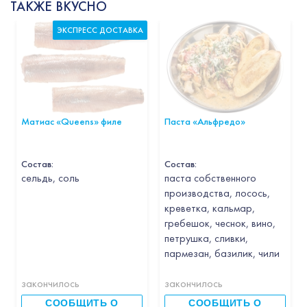
ТАКЖЕ ВКУСНО
ЭКСПРЕСС ДОСТАВКА
Матиас «Queens» филе
Паста «Альфредо»
Состав:
Состав:
cельдь, соль
паста собственного
производства, лосось,
креветка, кальмар,
гребешок, чеснок, вино,
петрушка, сливки,
пармезан, базилик, чили
закончилось
закончилось
СООБЩИТЬ О
СООБЩИТЬ О