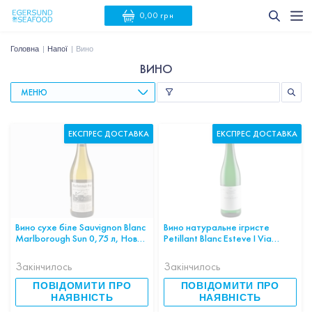
0,00 грн
Головна
Напої
Вино
ВИНО
МЕНЮ
ЕКСПРЕС ДОСТАВКА
ЕКСПРЕС ДОСТАВКА
Вино сухе біле Sauvignon Blanc
Вино натуральне ігристе
Marlborough Sun 0,75 л, Нова
Petillant Blanc Esteve I Via
Зеландія
0,75л 10,5% Іспанія шт
Закінчилось
Закінчилось
ПОВІДОМИТИ ПРО
ПОВІДОМИТИ ПРО
НАЯВНІСТЬ
НАЯВНІСТЬ