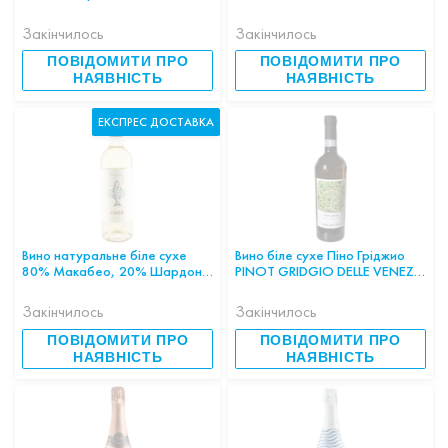
11%ІСПАНІЯ
J.L.Wolf 0,75 л, Німеччина
Закінчилось
Закінчилось
ПОВІДОМИТИ ПРО
ПОВІДОМИТИ ПРО
НАЯВНІСТЬ
НАЯВНІСТЬ
ЕКСПРЕС ДОСТАВКА
Вино натуральне біле сухе
Вино біле сухе Піно Гріджио
80% Макабео, 20% Шардоне
PINOT GRIDGIO DELLE VENEZIE
2024 SYNERA BLANCO 0,75л
DOP VB 12.5% 0,7л Італія шт
12% ІСПАНІЯ
Закінчилось
Закінчилось
ПОВІДОМИТИ ПРО
ПОВІДОМИТИ ПРО
НАЯВНІСТЬ
НАЯВНІСТЬ