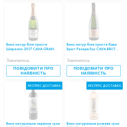
Вино натур біле ігристе
Вино натур біле ігристе Кава
Шарелло 2017 CAVA GRAN
Брют Резерв Еко CAVA BRUT
RESERVA «LA TICOTA» 0.75л
RESERVA AVINYÓ ECO 12,0%0
12,0% ІСПАНІЯ
,75л ІСПАНІЯ
Закінчилось
Закінчилось
ПОВІДОМИТИ ПРО
ПОВІДОМИТИ ПРО
НАЯВНІСТЬ
НАЯВНІСТЬ
ЕКСПРЕС ДОСТАВКА
ЕКСПРЕС ДОСТАВКА
Вино натуральне червоне сухе
Вино натуральне рожеве сухе