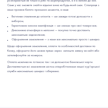
розбираються не тільки в рибі та морепродуктах, а й в напоях до них.
Саме у нас зможете знайти відмінні вина на будь-який смак. Співпраця з
нами принесе багато приємних моментів, а саме:
Ввічливе ставлення до клієнтів — ми завжди готові допомогти з
вибором;
Гарантовано висока кваліфікація — ми знаємо про свої товари все;
Дивовижна атмосфера в магазині — покупка точно доставить
максимальне задоволення;
Оформлення замовлення — з нами все максимально просто і швидко.
Щодо оформлення замовлення, оплати та особливостей доставки по
Києву, оформити його можна прямо зараз: залиште заявку на сайті або
зателефонуйте за номером.
Оплата можлива як готівкою так і за допомогою банківської карти.
Доставляються всі замовлення містом співробітниками нашої кур'єрської
служби максимально швидко і обережно.