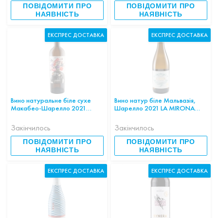
ПОВІДОМИТИ ПРО
ПОВІДОМИТИ ПРО
НАЯВНІСТЬ
НАЯВНІСТЬ
ЕКСПРЕС ДОСТАВКА
ЕКСПРЕС ДОСТАВКА
Вино натуральне біле сухе
Вино натур біле Мальвазія,
Макабео-Шарелло 2021
Шарелло 2021 LA MIRONA
L'Espatllat blanc 0.75л 12,5%
BLANC ECO 0.75л 12,0%
ІСПАНІЯ
ІСПАНІЯ
Закінчилось
Закінчилось
ПОВІДОМИТИ ПРО
ПОВІДОМИТИ ПРО
НАЯВНІСТЬ
НАЯВНІСТЬ
ЕКСПРЕС ДОСТАВКА
ЕКСПРЕС ДОСТАВКА