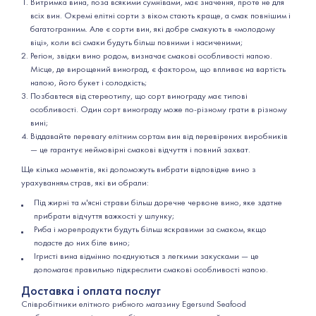
Витримка вина, поза всякими сумнівами, має значення, проте не для
всіх вин. Окремі елітні сорти з віком стають краще, а смак повнішим і
багатогранним. Але є сорти вин, які добре смакують в «молодому
віці», коли всі смаки будуть більш повними і насиченими;
Регіон, звідки вино родом, визначає смакові особливості напою.
Місце, де вирощений виноград, є фактором, що впливає на вартість
напою, його букет і солодкість;
Позбавтеся від стереотипу, що сорт винограду має типові
особливості. Один сорт винограду може по-різному грати в різному
вині;
Віддавайте перевагу елітним сортам вин від перевірених виробників
— це гарантує неймовірні смакові відчуття і повний захват.
Ще кілька моментів, які допоможуть вибрати відповідне вино з
урахуванням страв, які ви обрали:
Під жирні та м'ясні страви більш доречне червоне вино, яке здатне
прибрати відчуття важкості у шлунку;
Риба і морепродукти будуть більш яскравими за смаком, якщо
подасте до них біле вино;
Ігристі вина відмінно поєднуються з легкими закусками — це
допомагає правильно підкреслити смакові особливості напою.
Доставка і оплата послуг
Співробітники елітного рибного магазину Egersund Seafood