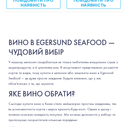
ПОВІДОМИТИ ПРО
ПОВІДОМИТИ ПРО
НАЯВНІСТЬ
НАЯВНІСТЬ
ВИНО В EGERSUND SEAFOOD —
ЧУДОВИЙ ВИБІР
У нашому магазині сподобається не тільки любителям вишуканих страв з
морепродуктів, а й цінителям вин. В асортименті представлено розмаїття
сортів та видів, тому купити в магазині або замовити вино в Egersund
Seafood — це дуже просте завдання. Будьте впевнені, що у нас
обов'язково є те, що шукаєте.
ЯКЕ ВИНО ОБРАТИ?
Сьогодні купити вино в Києві стало неймовірно простим завданням, так
як різноманітність сортів і марок вразить будь-кого. Однак в цьому і
полягає основна складність покупки. Ми хочемо допомогти у виборі та
пропонуємо скористатися кількома порадами: