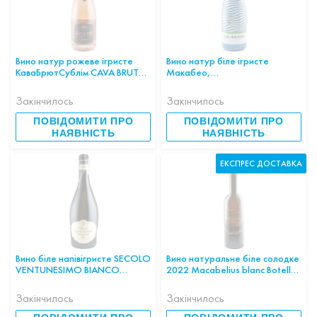
Вино натур рожеве ігристе
Вино натур біле ігристе
КаваБрютСублім CAVA BRUT
Макабео,
ROSE SUBLIM AVINYO
Шарелло,Парельяда LA BRAVA
ECO100% Pinot Noir
Cava Brut Nature 0,75л 11.5%
Закінчилось
Закінчилось
12,0%0,75л
ІСПАНІЯ
ПОВІДОМИТИ ПРО
ПОВІДОМИТИ ПРО
НАЯВНІСТЬ
НАЯВНІСТЬ
ЕКСПРЕС ДОСТАВКА
Вино біле напівігристе SECOLO
Вино натуральне біле солодке
VENTUNESIMO BIANCO
2022 Macabelius blanc Botella
VENETO IGP 11,5% 0,75л
0.5л 12% ІСПАНІЯ
ІТАЛІЯ
Закінчилось
Закінчилось