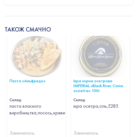
ТАКОЖ СМАЧНО
Паста «Альфредо»
Ікра чорна осетрова
IMPERIAL «Black River Caviar
oscietra» 100г
Склад:
Склад:
паста власного
ікра осетра,сіль,Е285
виробництва,лосось,креветка,кальмар,гребінець,часник,вин
Закінчилось
Закінчилось