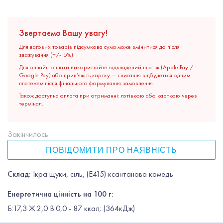
Звертаємо Вашу увагу!
Для вагових товарів підсумкова сума може змінитися до після
зважування (+/-15%).
Для онлайн-оплати використайте відкладений платіж (Apple Pay /
Google Pay) або прив’яжіть картку — списання відбудеться одним
платежем після фінального формування замовлення.
Також доступна оплата при отриманні: готівкою або карткою через
термінал.
Закінчилось
ПОВІДОМИТИ ПРО НАЯВНІСТЬ
Склад:
Ікра щуки, сіль, (Е415) ксантанова камедь
Енергетична цінність на 100 г:
Б:17,3 Ж:2,0 В:0,0 - 87 ккал; (364кДж)