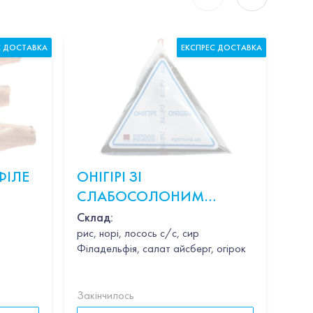
С ДОСТАВКА
ЕКСПРЕС ДОСТАВКА
ФІЛЕ
ОНІГІРІ ЗІ
КР
СЛАБОСОЛОНИМ
В 
ЛОСОСЕМ
Склад:
рис, норі, лосось с/с, сир
Філадельфія, салат айсберг, огірок
Закінчилось
Закі