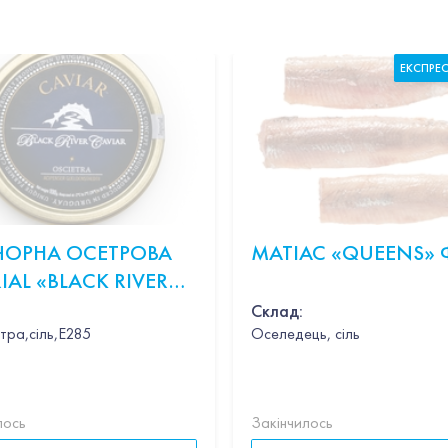
ЕКСПРЕ
 ЧОРНА ОСЕТРОВА
МАТІАС «QUEENS» 
IAL «BLACK RIVER
R OSCIETRA» 100Г
Склад:
тра,сіль,Е285
Оселедець, сіль
ник,вино,петрушка,вершки,пармезан,базилік
лось
Закінчилось