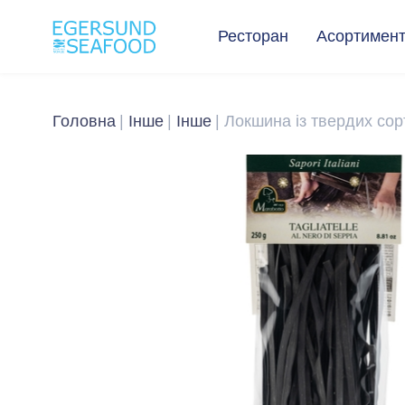
Ресторан
Асортимен
Головна
Інше
Інше
Локшина із твердих сор