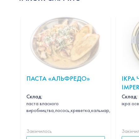
ПАСТА «АЛЬФРЕДО»
ІКРА
IMPER
CAVIA
Склад:
Склад:
паста власного
ікра осе
виробництва,лосось,креветка,кальмар,гребінець,час
Закінчилось
Закінчи