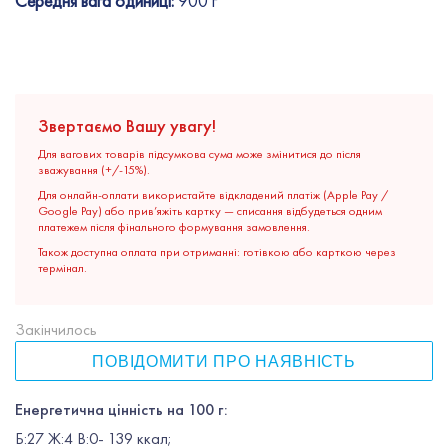
Середня вага одиниці:
900 г
Звертаємо Вашу увагу!
Для вагових товарів підсумкова сума може змінитися до після
зважування (+/-15%).
Для онлайн-оплати використайте відкладений платіж (Apple Pay /
Google Pay) або прив’яжіть картку — списання відбудеться одним
платежем після фінального формування замовлення.
Також доступна оплата при отриманні: готівкою або карткою через
термінал.
Закінчилось
ПОВІДОМИТИ ПРО НАЯВНІСТЬ
Енергетична цінність на 100 г:
Б:27 Ж:4 В:0- 139 ккал;