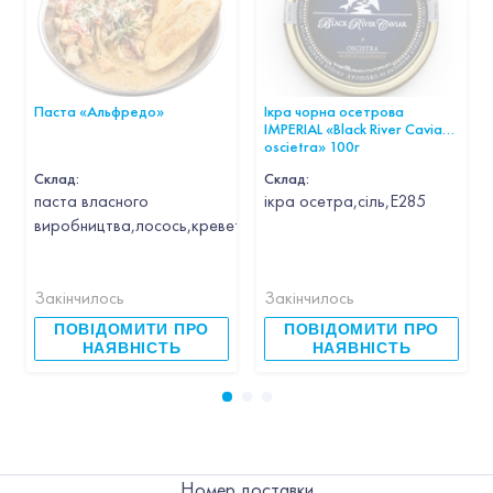
Паста «Альфредо»
Ікра чорна осетрова
IMPERIAL «Black River Caviar
oscietra» 100г
Склад:
Склад:
паста власного
ікра осетра,сіль,Е285
виробництва,лосось,креветка,кальмар,гребінець,часник,вин
Закінчилось
Закінчилось
ПОВІДОМИТИ ПРО
ПОВІДОМИТИ ПРО
НАЯВНІСТЬ
НАЯВНІСТЬ
Номер доставки