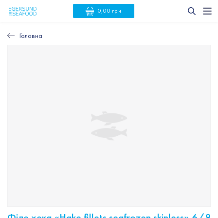
0,00 грн
Головна
Філе хека «Hake fillets seafrozen skinless» 6/8