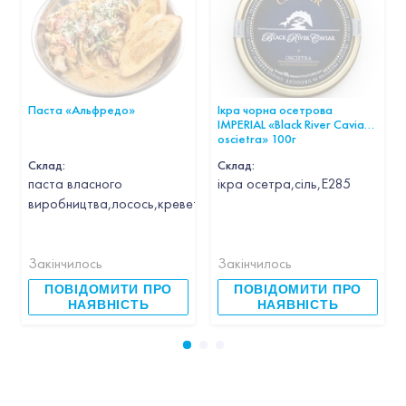
Паста «Альфредо»
Ікра чорна осетрова
IMPERIAL «Black River Caviar
oscietra» 100г
Склад:
Склад:
паста власного
ікра осетра,сіль,Е285
виробництва,лосось,креветка,кальмар,гребінець,часник,вин
Закінчилось
Закінчилось
ПОВІДОМИТИ ПРО
ПОВІДОМИТИ ПРО
НАЯВНІСТЬ
НАЯВНІСТЬ