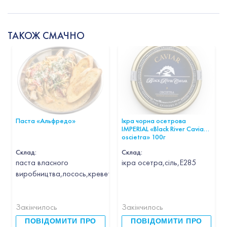
ТАКОЖ СМАЧНО
Паста «Альфредо»
Ікра чорна осетрова
IMPERIAL «Black River Caviar
oscietra» 100г
Склад:
Склад:
паста власного
ікра осетра,сіль,Е285
виробництва,лосось,креветка,кальмар,гребінець,часник,вин
Закінчилось
Закінчилось
ПОВІДОМИТИ ПРО
ПОВІДОМИТИ ПРО