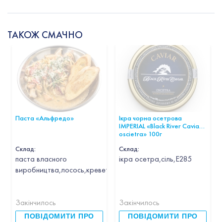
ТАКОЖ СМАЧНО
Паста «Альфредо»
Ікра чорна осетрова
IMPERIAL «Black River Caviar
oscietra» 100г
Склад:
Склад:
паста власного
ікра осетра,сіль,Е285
виробництва,лосось,креветка,кальмар,гребінець,часник,вин
Закінчилось
Закінчилось
ПОВІДОМИТИ ПРО
ПОВІДОМИТИ ПРО