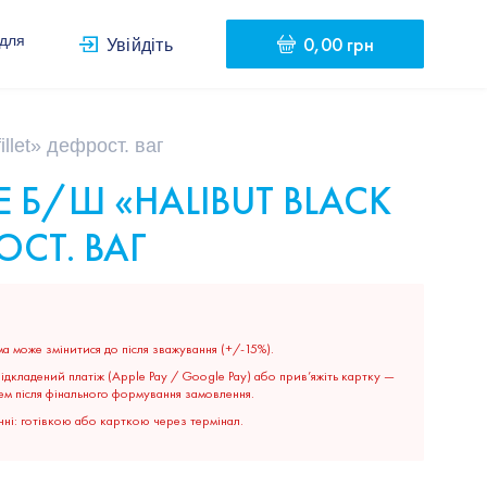
0,00 грн
 для
Увійдіть
illet» дефрост. ваг
 Б/Ш «HALIBUT BLACK
ОСТ. ВАГ
а може змінитися до після зважування (+/-15%).
дкладений платіж (Apple Pay / Google Pay) або прив’яжіть картку —
ем після фінального формування замовлення.
ні: готівкою або карткою через термінал.