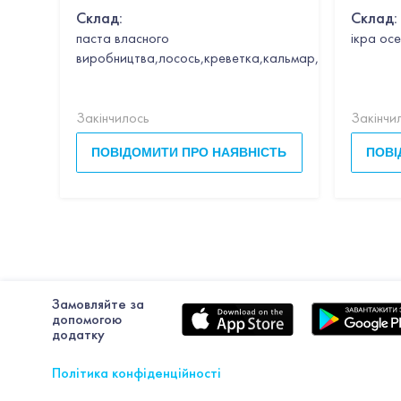
CAVIA
Склад:
Склад:
паста власного
ікра осе
виробництва,лосось,креветка,кальмар,гребінець,час
Закінчилось
Закінчи
ПОВІДОМИТИ ПРО НАЯВНІСТЬ
ПОВІ
Замовляйте за
допомогою
додатку
Політика конфіденційності