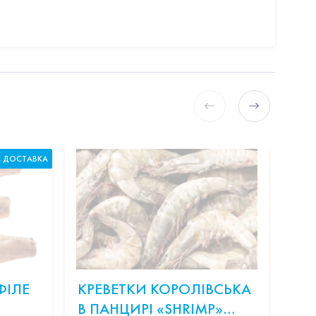
С ДОСТАВКА
ФІЛЕ
КРЕВЕТКИ КОРОЛІВСЬКА
ОНІ
В ПАНЦИРІ «SHRIMP»
СЛ