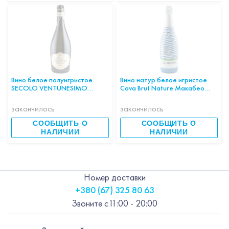
Вино белое полуигристое
Вино натур белое игристое
SECOLO VENTUNESIMO
Cava Brut Nature Макабео
BIANCO VENETO IGP 11,5%
Шарелло Парельяда LA BRAVA
0,75л ИТАЛИЯ
0,75л 11.5% Испания шт
закончилось
закончилось
СООБЩИТЬ О
СООБЩИТЬ О
НАЛИЧИИ
НАЛИЧИИ
Номер доставки
+380 (67) 325 80 63
Звоните с
11:00 - 20:00