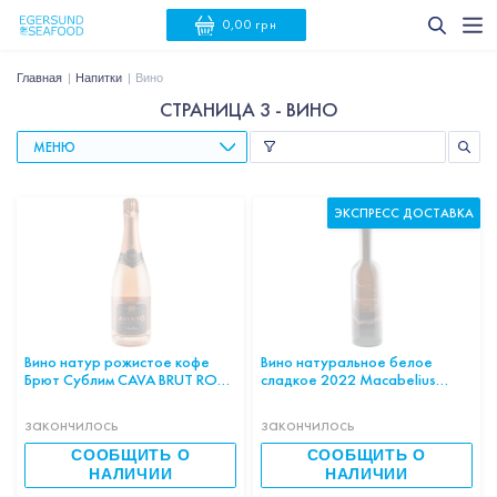
0,00 грн
Главная
Напитки
Вино
СТРАНИЦА 3 - ВИНО
МЕНЮ
ЭКСПРЕСС ДОСТАВКА
Вино натур рожистое кофе
Вино натуральное белое
Брют Сублим CAVA BRUT ROSE
сладкое 2022 Macabelius
SUBLIM AVINYO ECO100%
blanc Botella 0,5л 12% Испания
12,0% 0,75л Испания шт
шт
закончилось
закончилось
СООБЩИТЬ О
СООБЩИТЬ О
НАЛИЧИИ
НАЛИЧИИ