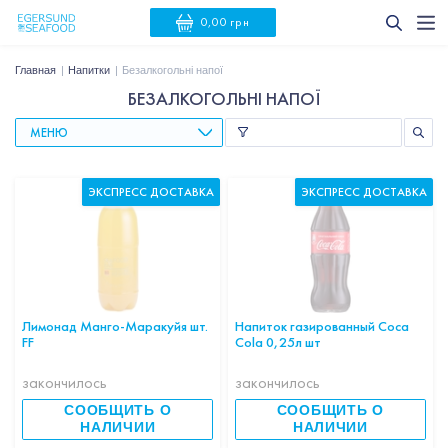
0,00 грн
Главная
Напитки
Безалкогольні напої
БЕЗАЛКОГОЛЬНІ НАПОЇ
МЕНЮ
ЭКСПРЕСС ДОСТАВКА
ЭКСПРЕСС ДОСТАВКА
Лимонад Манго-Маракуйя шт.
Напиток газированный Coca
FF
Cola 0,25л шт
закончилось
закончилось
СООБЩИТЬ О
СООБЩИТЬ О
НАЛИЧИИ
НАЛИЧИИ