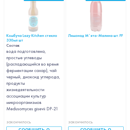
Комбуча Lazy Kitchen стекло
Лимонад Мʼята-Малина шт. FF
330мл шт
Состав:
вода подготовлена,
простые углеводы
(распадающийся во время
ферментации сахар), чай
черный, диоксид углерода,
продукты
жизнедеятельности
ассоциации культур
микроорганизмов
Medusomyces gisevii DP-21
закончилось
закончилось
СООБЩИТЬ О
СООБЩИТЬ О