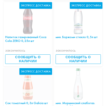
ЭКСПРЕСС ДОСТАВКА
ЭКСПРЕСС ДОСТАВКА
Напиток газированный Coca
мин. Боржоми стекло 0,5л шт
Cola ZERO 0,25л шт
закончилось
закончилось
СООБЩИТЬ О
СООБЩИТЬ О
НАЛИЧИИ
НАЛИЧИИ
ЭКСПРЕСС ДОСТАВКА
Сок томатный 0,3л Galicia шт
мин. Моршинский слабогаз.