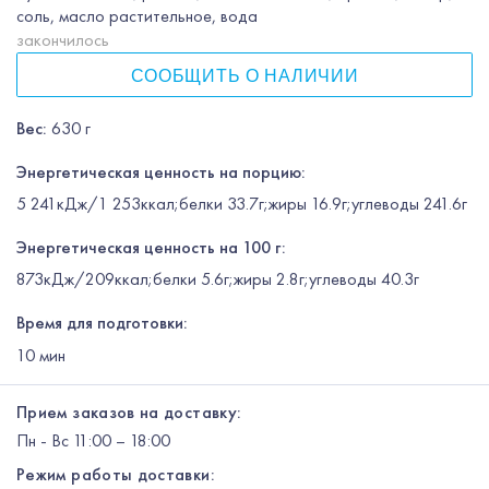
соль, масло растительное, вода
закончилось
СООБЩИТЬ О НАЛИЧИИ
Вес
:
630 г
Энергетическая ценность на порцию:
5 241кДж/1 253ккал;белки 33.7г;жиры 16.9г;углеводы 241.6г
Энергетическая ценность на 100 г:
873кДж/209ккал;белки 5.6г;жиры 2.8г;углеводы 40.3г
Время для подготовки:
10
мин
Прием заказов на доставку:
Пн
-
Вс
11:00 – 18:00
Режим работы доставки: