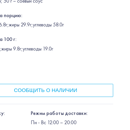
; 50 г – соевый соус
на порцию:
8г;жиры 29.9г;углеводы 58.0г
а 100 г:
жиры 9.8г;углеводы 19.0г
СООБЩИТЬ О НАЛИЧИИ
у:
Режим работы доставки:
Пн
-
Вс
12:00
– 20:00