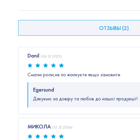
ОТЗЫВЫ
(
2
)
Danil
(
06.12.2025
)
Смачні роли,не по жалкуєте якщо замовите
Egersund
Дякуємо за довіру та любов до нашої продукції!
МИКОЛА
(
12.12.2024
)