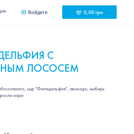
0,00 грн
для
Войдите
ДЕЛЬФИЯ С
ЕНЫМ ЛОСОСЕМ
абосоленого, сыр "Филадельфия", авокадо, имбирь
оросли нори