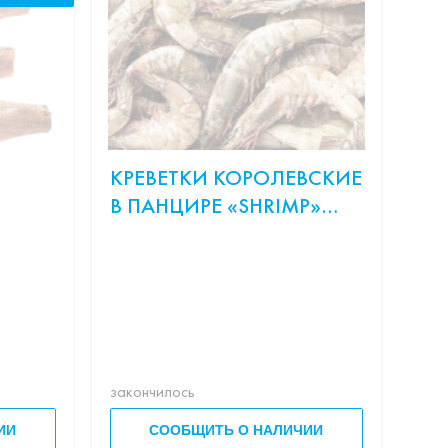
КРЕВЕТКИ КОРОЛЕВСКИЕ
ОН
В ПАНЦИРЕ «SHRIMP»
СЛ
20/30 З/Х С/М ВЕСОВ.
ЛО
Сос
рис,
Філа
закончилось
зако
ИИ
СООБЩИТЬ О НАЛИЧИИ