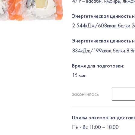
47 г – васаби, имбирь, лимон
Энергетическая ценность 
2 544кДж/608ккал;белки 26.
Энергетическая ценность н
834кДж/199ккал;белки 8.8г;
Время для подготовки:
15
мин
закончилось
Прием заказов на доставк
Пн
-
Вс
11:00 – 18:00