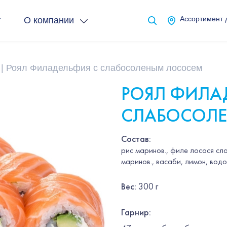
т
О компании
Ассортимент 
Роял Филадельфия с слабосоленым лососем
РОЯЛ ФИЛА
СЛАБОСОЛ
Состав:
рис маринов., филе лосося сл
маринов., васаби, лимон, вод
Вес
:
300 г
Гарнир
: