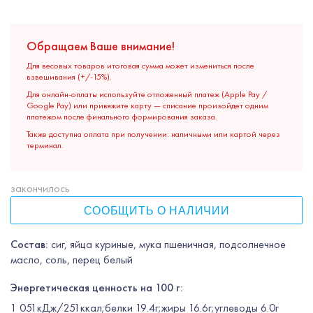
Обращаем Ваше внимание!
Для весовых товаров итоговая сумма может измениться после
взвешивания (+/-15%).
Для онлайн-оплаты используйте отложенный платеж (Apple Pay /
Google Pay) или привяжите карту — списание произойдет одним
платежом после финального формирования заказа.
Также доступна оплата при получении: наличными или картой через
терминал.
закончилось
СООБЩИТЬ О НАЛИЧИИ
Состав:
сиг, яйца куриные, мука пшеничная, подсолнечное
масло, соль, перец белый
Энергетическая ценность на 100 г:
1 051кДж/251ккал;белки 19.4г;жиры 16.6г;углеводы 6.0г