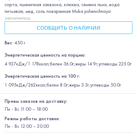
сорта, пшеничная закваска, клюква, семена льна, вода
питьевая, мед, соль поваренная Muka pshenichnaya
закончилось
СООБЩИТЬ О НАЛИЧИИ
Вес
:
450 г
Энергетическая ценность на порцию:
4 927кДж/1 178ккал;белки 36.0г;жиры 14.9г;углеводы 225.0г
Энергетическая ценность на 100 г:
1 095кДж/262ккал;белки 8.0г;жиры 3.3г;углеводы 50.0г
Прием заказов на доставку:
Пн
-
Вс
11:00 – 18:00
Режим работы доставки:
Пн
-
Вс
12:00
– 20:00