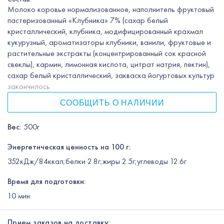
Молоко коровье нормализованное, наполнитель фруктовый
пастеризованный «Клубника» 7% (сахар белый
кристаллический, клубника, модифицированный крахмал
кукурузный, ароматизаторы клубники, ванили, фруктовые и
растительные экстракты (концентрированный сок красной
свеклы), кармин, лимонная кислота, цитрат натрия, пектин),
сахар белый кристаллический, закваска йогуртовых культур
закончилось
СООБЩИТЬ О НАЛИЧИИ
Вес
:
500г
Энергетическая ценность на 100 г:
352кДж/84ккал;белки 2.8г;жиры 2.5г;углеводы 12.6г
Время для подготовки:
10
мин
Прием заказов на доставку: