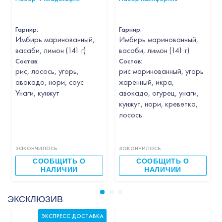
Гарнир
:
Гарнир
:
Имбирь маринованный,
Имбирь маринованный,
васаби, лимон (141 г)
васаби, лимон (141 г)
Состав:
Состав:
рис, лосось, угорь,
рис маринованный, угорь
авокадо, нори, соус
жаренный, икра,
Унаги, кунжут
авокадо, огурец, унаги,
кунжут, нори, креветка,
лосось
закончилось
закончилось
СООБЩИТЬ О
СООБЩИТЬ О
НАЛИЧИИ
НАЛИЧИИ
ЭКСКЛЮЗИВ
ЭКСПРЕСС ДОСТАВКА