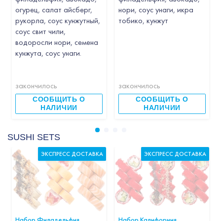
огурец, салат айсберг,
нори, соус унаги, икра
рукорла, соус кунжутный,
тобико, кунжут
соус свит чили,
водоросли нори, семена
кунжута, соус унаги.
закончилось
закончилось
СООБЩИТЬ О
СООБЩИТЬ О
НАЛИЧИИ
НАЛИЧИИ
SUSHI SETS
ЭКСПРЕСС ДОСТАВКА
ЭКСПРЕСС ДОСТАВКА
Набор Филадельфия
Набор Калифорния