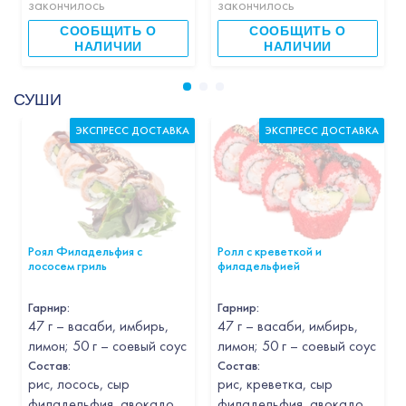
закончилось
закончилось
СООБЩИТЬ О
СООБЩИТЬ О
НАЛИЧИИ
НАЛИЧИИ
СУШИ
ЭКСПРЕСС ДОСТАВКА
ЭКСПРЕСС ДОСТАВКА
Роял Филадельфия с
Ролл с креветкой и
лососем гриль
филадельфией
Гарнир
:
Гарнир
:
47 г – васаби, имбирь,
47 г – васаби, имбирь,
лимон; 50 г – соевый соус
лимон; 50 г – соевый соус
Состав:
Состав:
рис, лосось, сыр
рис, креветка, сыр
филадельфия, авокадо,
филадельфия, авокадо,