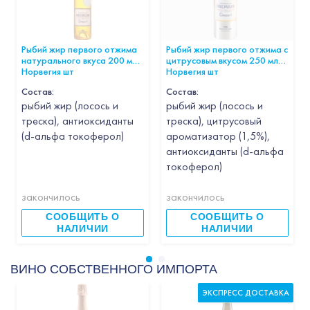
Рыбий жир первого отжима
Рыбий жир первого отжима с
натурального вкуса 200 мл.
цитрусовым вкусом 250 мл
Норвегия шт
Норвегия шт
Состав:
Состав:
рыбий жир (лосось и
рыбий жир (лосось и
треска), антиоксиданты
треска), цитрусовый
(d-альфа токоферол)
ароматизатор (1,5%),
антиоксиданты (d-альфа
токоферол)
закончилось
закончилось
СООБЩИТЬ О
СООБЩИТЬ О
НАЛИЧИИ
НАЛИЧИИ
ВИНО СОБСТВЕННОГО ИМПОРТА
ЭКСПРЕСС ДОСТАВКА