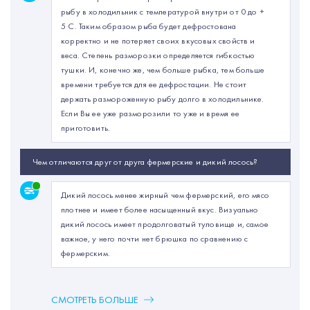
рыбу в холодильник с температурой внутри от 0 до +
5 С. Таким образом рыба будет дефростована
корректно и не потеряет своих вкусовых свойств и
веса. Степень разморозки определяется гибкостью
тушки. И, конечно же, чем больше рыбка, тем больше
времени требуется для ее дефростации. Не стоит
держать размороженную рыбу долго в холодильнике.
Если Вы ее уже разморозили то уже и время ее
приготовить.
Чем отличаются друг от друга фермерские и дикий лосось?
Дикий лосось менее жирный чем фермерский, его мясо
плотнее и имеет более насыщенный вкус. Визуально
дикий лосось имеет продолговатый туловище и, самое
важное, у него почти нет брюшка по сравнению с
фермерским.
СМОТРЕТЬ БОЛЬШЕ