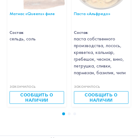
Матиас «Queens» филе
Паста «Альфредо»
Состав:
Состав:
cельдь, соль
паста собственного
производства, лосось,
креветка, кальмар,
гребешок, чеснок, вино,
петрушка, сливки,
пармезан, базилик, чили
закончилось
закончилось
СООБЩИТЬ О
СООБЩИТЬ О
НАЛИЧИИ
НАЛИЧИИ