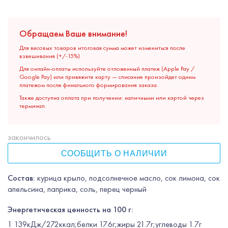
Обращаем Ваше внимание!
Для весовых товаров итоговая сумма может измениться после
взвешивания (+/-15%).
Для онлайн-оплаты используйте отложенный платеж (Apple Pay /
Google Pay) или привяжите карту — списание произойдет одним
платежом после финального формирования заказа.
Также доступна оплата при получении: наличными или картой через
терминал.
закончилось
СООБЩИТЬ О НАЛИЧИИ
Состав:
курица крыло, подсолнечное масло, сок лимона, сок
апельсина, паприка, соль, перец черный
Энергетическая ценность на 100 г:
1 139кДж/272ккал;белки 17.6г;жиры 21.7г;углеводы 1.7г