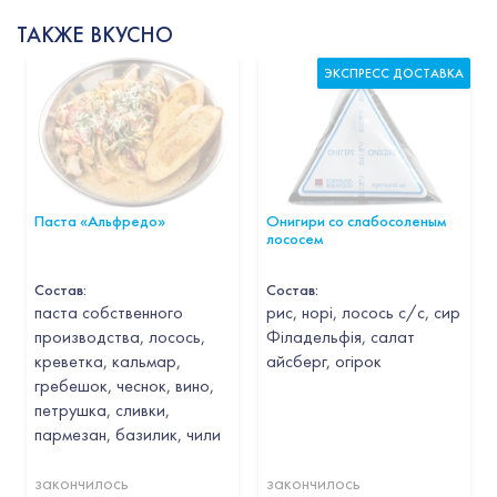
ТАКЖЕ ВКУСНО
ЭКСПРЕСС ДОСТАВКА
Паста «Альфредо»
Онигири со слабосоленым
лососем
Состав:
Состав:
паста собственного
рис, норі, лосось с/с, сир
производства, лосось,
Філадельфія, салат
креветка, кальмар,
айсберг, огірок
гребешок, чеснок, вино,
петрушка, сливки,
пармезан, базилик, чили
закончилось
закончилось