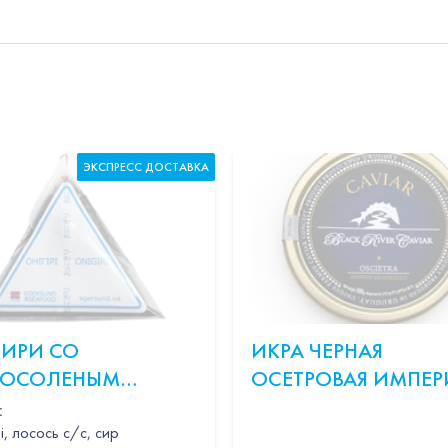
ЭКСПРЕСС ДОСТАВКА
ИРИ СО
ИКРА ЧЕРНАЯ
БОСОЛЕНЫМ
ОСЕТРОВАЯ ИМПЕ
ОСЕМ
:
і, лосось с/с, сир