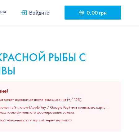
0,00 грн
для
Войдите
КРАСНОЙ РЫБЫ С
ЙВЫ
ие!
ма может измениться после взвешивания (+/-15%).
ложенный платеж (Apple Pay / Google Pay) или привяжите карту —
жом после финального формирования заказа.
нии: наличными или картой через терминал.