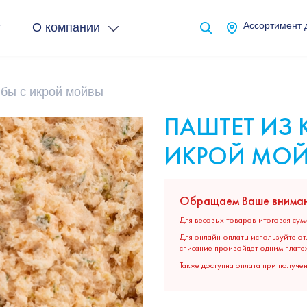
т
О компании
Ассортимент 
ыбы с икрой мойвы
ПАШТЕТ ИЗ 
ИКРОЙ МО
Обращаем Ваше вниман
Для весовых товаров итоговая сум
Для онлайн-оплаты используйте от
списание произойдет одним плате
Также доступна оплата при получе