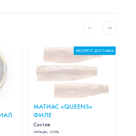
ЭКСПРЕСС ДОСТАВКА
МАТИАС «QUEENS»
КР
РИАЛ
ФИЛЕ
В 
20
Состав:
cельдь, соль