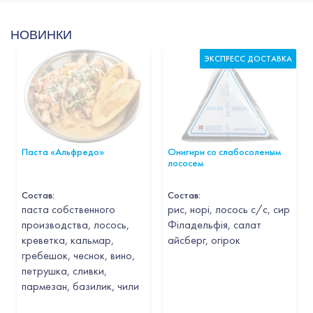
НОВИНКИ
ЭКСПРЕСС ДОСТАВКА
Паста «Альфредо»
Онигири со слабосоленым
лососем
Состав:
Состав:
паста собственного
рис, норі, лосось с/с, сир
производства, лосось,
Філадельфія, салат
креветка, кальмар,
айсберг, огірок
гребешок, чеснок, вино,
петрушка, сливки,
пармезан, базилик, чили