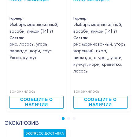
Гарнир
:
Гарнир
:
Имбирь маринованный,
Имбирь маринованный,
васаби, лимон (141 г)
васаби, лимон (141 г)
Состав:
Состав:
рис, лосось, угорь,
рис маринованный, угорь
авокадо, нори, соус
жаренный, икра,
Унаги, кунжут
авокадо, огурец, унаги,
кунжут, нори, креветка,
лосось
закончилось
закончилось
СООБЩИТЬ О
СООБЩИТЬ О
НАЛИЧИИ
НАЛИЧИИ
ЭКСКЛЮЗИВ
ЭКСПРЕСС ДОСТАВКА