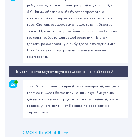
рыбу в холодильник с температурой внутри от 0 до +
5 С. Таким образом рыба будет дефростована
корректно и не потеряет своих вкусовых свойств и
веса. Степень разморозки определяется гибкостью
тушки. И, конечно же, чем больше рыбка, тем больше
времени требуется для ее дефростации. Не стоит
держать размороженную рыбу долго в холодильнике.
Если Вы ее уже разморозили то уже и время ее
приготовить.
Чем отличаются друг от друга фермерские и дикий лосось?
Дикий лосось менее жирный чем фермерский, его мясо
плотнее и имеет более насыщенный вкус. Визуально
дикий лосось имеет продолговатый туловище и, самое
важное, у него почти нет брюшка по сравнению с
фермерским.
СМОТРЕТЬ БОЛЬШЕ