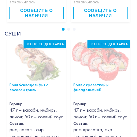
закончилось
закончилось
СООБЩИТЬ О
СООБЩИТЬ О
НАЛИЧИИ
НАЛИЧИИ
СУШИ
ЭКСПРЕСС ДОСТАВКА
ЭКСПРЕСС ДОСТАВКА
Роял Филадельфия с
Ролл с креветкой и
лососем гриль
филадельфией
Гарнир
:
Гарнир
:
47 г – васаби, имбирь,
47 г – васаби, имбирь,
лимон; 50 г – соевый соус
лимон; 50 г – соевый соус
Состав:
Состав:
рис, лосось, сыр
рис, креветка, сыр
филадельфия, авокадо,
филадельфия, авокадо,