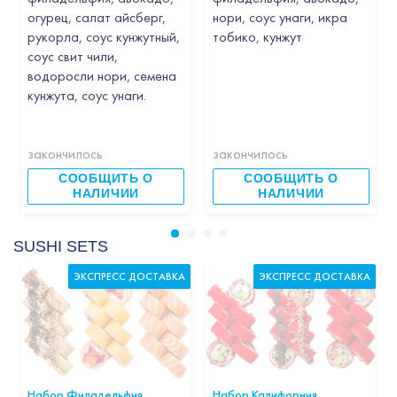
огурец, салат айсберг,
нори, соус унаги, икра
рукорла, соус кунжутный,
тобико, кунжут
соус свит чили,
водоросли нори, семена
кунжута, соус унаги.
закончилось
закончилось
СООБЩИТЬ О
СООБЩИТЬ О
НАЛИЧИИ
НАЛИЧИИ
SUSHI SETS
ЭКСПРЕСС ДОСТАВКА
ЭКСПРЕСС ДОСТАВКА
Набор Филадельфия
Набор Калифорния