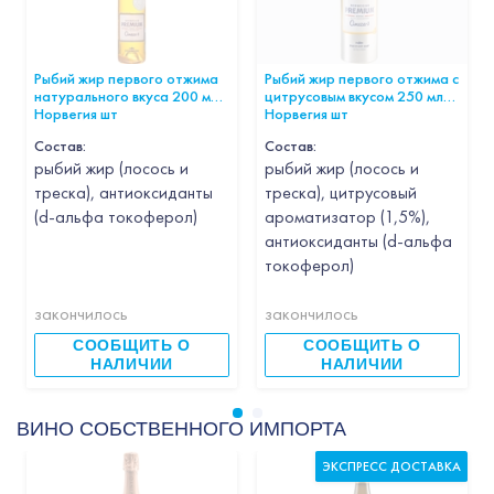
Рыбий жир первого отжима
Рыбий жир первого отжима с
натурального вкуса 200 мл.
цитрусовым вкусом 250 мл
Норвегия шт
Норвегия шт
Состав:
Состав:
рыбий жир (лосось и
рыбий жир (лосось и
треска), антиоксиданты
треска), цитрусовый
(d-альфа токоферол)
ароматизатор (1,5%),
антиоксиданты (d-альфа
токоферол)
закончилось
закончилось
СООБЩИТЬ О
СООБЩИТЬ О
НАЛИЧИИ
НАЛИЧИИ
ВИНО СОБСТВЕННОГО ИМПОРТА
ЭКСПРЕСС ДОСТАВКА