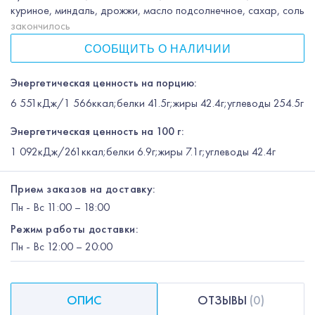
куриное, миндаль, дрожжи, масло подсолнечное, сахар, соль
закончилось
СООБЩИТЬ О НАЛИЧИИ
Энергетическая ценность на порцию:
6 551кДж/1 566ккал;белки 41.5г;жиры 42.4г;углеводы 254.5г
Энергетическая ценность на 100 г:
1 092кДж/261ккал;белки 6.9г;жиры 7.1г;углеводы 42.4г
Прием заказов на доставку:
Пн
-
Вс
11:00 – 18:00
Режим работы доставки:
Пн
-
Вс
12:00
– 20:00
ОПИС
ОТЗЫВЫ
(
0
)