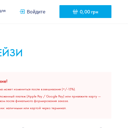
0,00 грн
для
Войдите
ЕЙЗИ
ие!
ма может измениться после взвешивания (+/-15%).
ложенный платеж (Apple Pay / Google Pay) или привяжите карту —
жом после финального формирования заказа.
нии: наличными или картой через терминал.