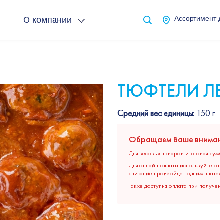
т
О компании
Ассортимент 
ТЮФТЕЛИ Л
Средний вес единицы:
150 г
Обращаем Ваше вниман
Для весовых товаров итоговая сум
Для онлайн-оплаты используйте от
списание произойдет одним плате
Также доступна оплата при получе