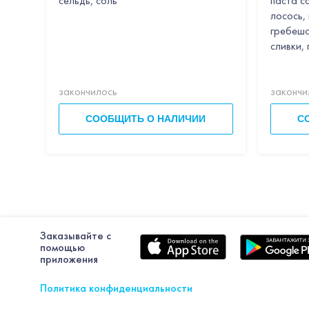
cельдь, соль
паста с
лосось,
гребешо
сливки,
закончилось
закончи
СООБЩИТЬ О НАЛИЧИИ
С
Заказывайте с
помощью
приложения
Политика конфиденциальности