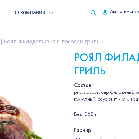
т
О компании
Ассортимент 
Роял Филадельфия с лососем гриль
РОЯЛ ФИЛА
ГРИЛЬ
Состав:
рис, лосось, сыр филадельфия
кунжутный, соус свит чили, во
Вес
:
350 г
Гарнир
: