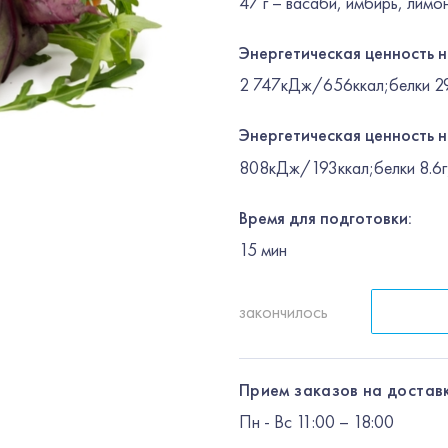
47 г – васаби, имбирь, лимон
Энергетическая ценность 
2 747кДж/656ккал;белки 29.
Энергетическая ценность н
808кДж/193ккал;белки 8.6г;
Время для подготовки:
15
мин
закончилось
Прием заказов на доставк
Пн
-
Вс
11:00 – 18:00