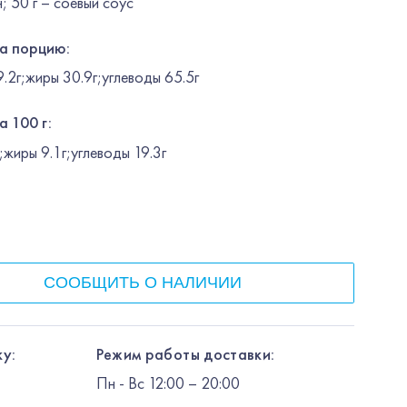
; 50 г – соевый соус
на порцию:
2г;жиры 30.9г;углеводы 65.5г
а 100 г:
жиры 9.1г;углеводы 19.3г
СООБЩИТЬ О НАЛИЧИИ
у:
Режим работы доставки:
Пн
-
Вс
12:00
– 20:00