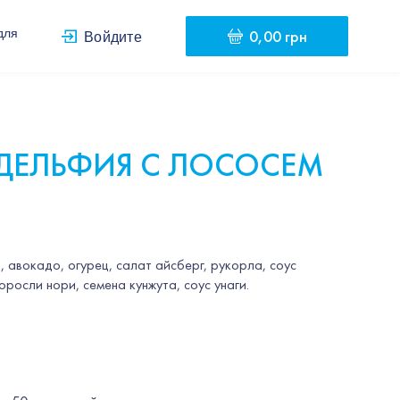
0,00 грн
для
Войдите
ДЕЛЬФИЯ С ЛОСОСЕМ
, авокадо, огурец, салат айсберг, рукорла, соус
доросли нори, семена кунжута, соус унаги.