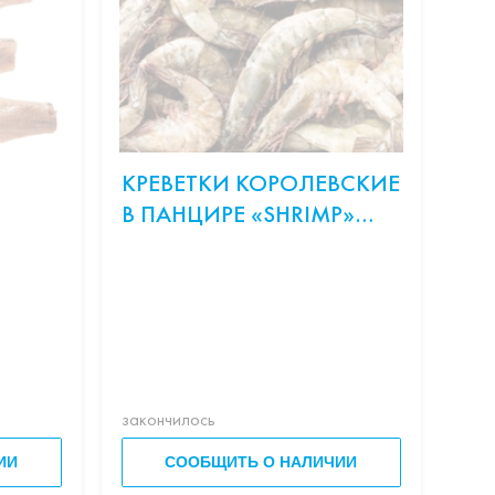
КРЕВЕТКИ КОРОЛЕВСКИЕ
ОН
В ПАНЦИРЕ «SHRIMP»
СЛ
20/30 З/Х С/М ВЕСОВ.
ЛО
Сос
рис,
Філа
закончилось
зако
ИИ
СООБЩИТЬ О НАЛИЧИИ