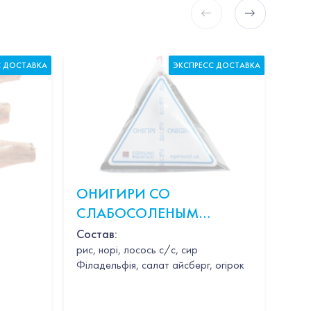
С ДОСТАВКА
ЭКСПРЕСС ДОСТАВКА
ОНИГИРИ СО
КР
СЛАБОСОЛЕНЫМ
В 
ЛОСОСЕМ
20
Состав:
рис, норі, лосось с/с, сир
Філадельфія, салат айсберг, огірок