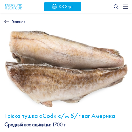
0,00 грн
Главная
Тріска тушка «Cod» с/м б/г ваг Америка
Средний вес единицы:
1700 г