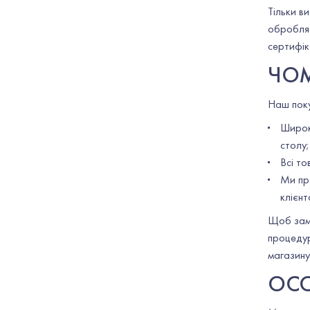
Тільки в
обробляє
сертифік
ЧОМ
Наш поку
Широк
столу;
Всі то
Ми пр
клієнт
Щоб замо
процедур
магазину
ОСО