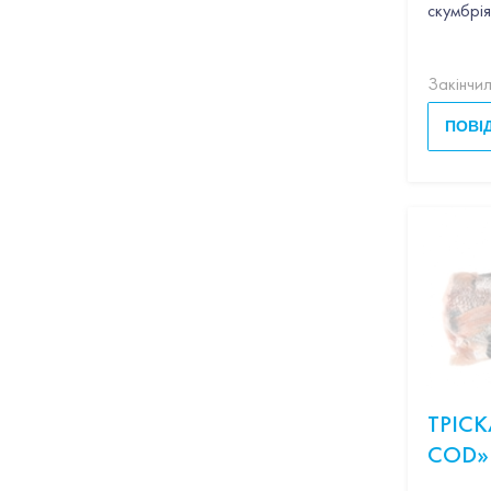
скумбрія
Закінчи
ПОВІ
ТРІС
СOD»