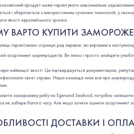
исокоякісний продукт може гарантувати максимальне задоволення
ться і зберігається з використанням сучасних технологій, у своєму
ати якості європейського зразка.
У ВАРТО КУПИТИ ЗАМОРОЖЕН
пець гарантовано отримує ряд переваг, які виражені в наступному
ий асортимент морепродуктів. Ви легко і просто знайдете улюбле
вари найвищої якості. Це підтверджується документацією, репутац
офесіонали своєї справи. Наша команда знає все про морепродукти
ами.
вити заморожену рибу на Egersund Seafood, потрібно залишити 
а не забере багато часу. Але якщо хочете оцінити асортимент 
.
БЛИВОСТІ ДОСТАВКИ І ОПЛ