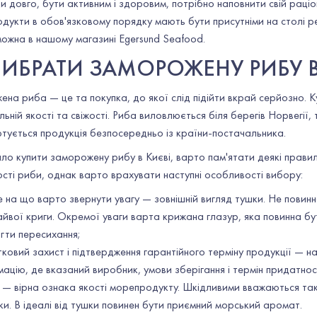
 довго, бути активним і здоровим, потрібно наповнити свій раціо
укти в обов'язковому порядку мають бути присутніми на столі р
 можна в нашому магазині Egersund Seafood.
ВИБРАТИ ЗАМОРОЖЕНУ РИБУ 
на риба — це та покупка, до якої слід підійти вкрай серйозно. К
альній якості та свіжості. Риба виловлюється біля берегів Норвегії
тується продукція безпосередньо із країни-постачальника.
о купити заморожену рибу в Києві, варто пам'ятати деякі прави
сті риби, однак варто врахувати наступні особливості вибору:
 на що варто звернути увагу — зовнішній вигляд тушки. Не повинн
айвої криги. Окремої уваги варта крижана глазур, яка повинна б
ігти пересихання;
овий захист і підтвердження гарантійного терміну продукції — на
ацію, де вказаний виробник, умови зберігання і термін придатнос
 — вірна ознака якості морепродукту. Шкідливими вважаються тако
ки. В ідеалі від тушки повинен бути приємний морський аромат.