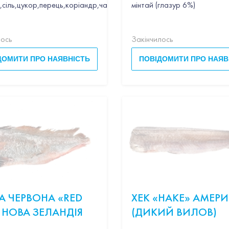
,сіль,цукор,перець,коріандр,часник
мінтай (глазур 6%)
лось
Закінчилось
ДОМИТИ ПРО НАЯВНІСТЬ
ПОВІДОМИТИ ПРО НАЯВ
КА ЧЕРВОНА «RED
ХЕК «HAKE» АМЕР
 НОВА ЗЕЛАНДІЯ
(ДИКИЙ ВИЛОВ)