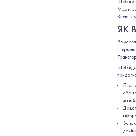
Щоб жити
Морепрод
Києві її
ЯК 
Замороже
її премі
Транспор
Щоб вдал
придатно
Перше
або з
запоб
Додатк
інформ
Запах
доміш