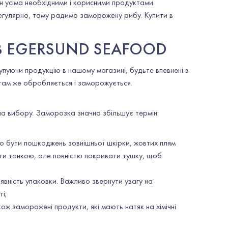
н усіма необхідними і корисними продуктами.
егулярно, тому радимо заморожену рибу. Купити в
В EGERSUND SEAFOOD
упуючи продукцію в нашому магазині, будьте впевнені в
, там же обробляється і заморожується.
ла вибору. Заморозка значно збільшує термін
о бути пошкоджень зовнішньої шкірки, жовтих плям
ути тонкою, але повністю покривати тушку, щоб
явність упаковки. Важливо звернути увагу на
ті;
ж заморожені продукти, які мають натяк на хімічні