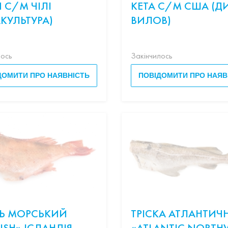
 С/М ЧІЛІ
КЕТА С/М США (Д
АКУЛЬТУРА)
ВИЛОВ)
лось
Закінчилось
ДОМИТИ ПРО НАЯВНІСТЬ
ПОВІДОМИТИ ПРО НАЯВ
Ь МОРСЬКИЙ
ТРІСКА АТЛАНТИЧ
ISH» ІСЛАНДІЯ
«ATLANTIC NORTH