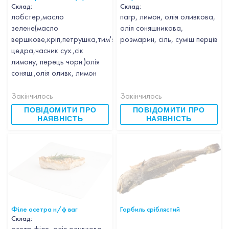
Склад:
Склад:
лобстер,масло
пагр, лимон, олія оливкова,
зелене(масло
олія соняшникова,
вершкове,кріп,петрушка,тим'ян,апельсин
розмарин, сіль, суміш перців
цедра,часник сух.,сік
лимону, перець чорн.)олія
соняш.,олія оливк, лимон
Закінчилось
Закінчилось
ПОВІДОМИТИ ПРО
ПОВІДОМИТИ ПРО
НАЯВНІСТЬ
НАЯВНІСТЬ
Філе осетра н/ф ваг
Горбиль сріблястий
Склад:
осетр філе, олія оливкова,