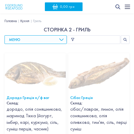
0,00 грн
Головна
Кухня
Гриль
СТОРІНКА 2 - ГРИЛЬ
МЕНЮ
Дорадо Греція н/ф ваг
Сібас Греція
Склад:
Склад:
дорадо, олія соняшникова,
сібас/лаврак, лимон, олія
маринад Тікка (йогурт,
соняшникова, олія
імбир, карі, куркума, сіль,
оливкова, тим'ян, сіль, перці
суміш перців, часник)
суміш