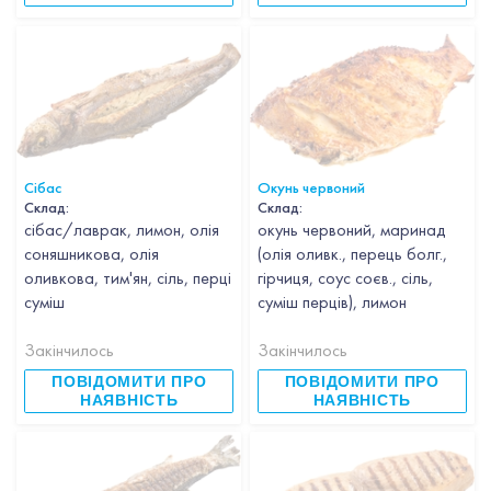
Сібас
Окунь червоний
Склад:
Склад:
сібас/лаврак, лимон, олія
окунь червоний, маринад
соняшникова, олія
(олія оливк., перець болг.,
оливкова, тим'ян, сіль, перці
гірчиця, соус соєв., сіль,
суміш
суміш перців), лимон
Закінчилось
Закінчилось
ПОВІДОМИТИ ПРО
ПОВІДОМИТИ ПРО
НАЯВНІСТЬ
НАЯВНІСТЬ