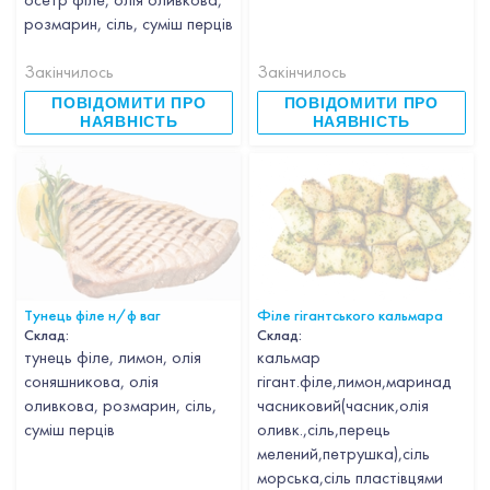
розмарин, сіль, суміш перців
Закінчилось
Закінчилось
ПОВІДОМИТИ ПРО
ПОВІДОМИТИ ПРО
НАЯВНІСТЬ
НАЯВНІСТЬ
Тунець філе н/ф ваг
Філе гігантського кальмара
Склад:
Склад:
тунець філе, лимон, олія
кальмар
соняшникова, олія
гігант.філе,лимон,маринад
оливкова, розмарин, сіль,
часниковий(часник,олія
суміш перців
оливк.,сіль,перець
мелений,петрушка),сіль
морська,сіль пластівцями