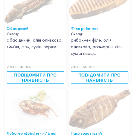
Сібас дикий
Філе риби-меч
Склад:
Склад:
сібас дикий, олія оливкова,
риба-меч філе, олія
тим'ян, сіль, суміш перців
оливкова, розмарин, сіль,
суміш перців
Закінчилось
Закінчилось
ПОВІДОМИТИ ПРО
ПОВІДОМИТИ ПРО
НАЯВНІСТЬ
НАЯВНІСТЬ
Лобстер «Lobster» н/ф ваг
Пагр золотистий