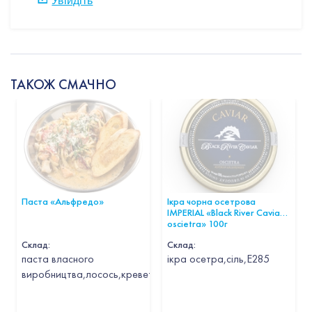
ТАКОЖ СМАЧНО
Паста «Альфредо»
Ікра чорна осетрова
IMPERIAL «Black River Caviar
oscietra» 100г
Склад:
Склад:
паста власного
ікра осетра,сіль,Е285
виробництва,лосось,креветка,кальмар,гребінець,часник,вин