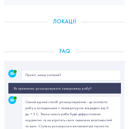
ЛОКАЦІЇ
FAQ
Привіт, маєш питання?
Як правильно розморожувати заморожену рибу?
Самий вірний спосіб розморожування - це покласти
рибу в холодильник з температурою всередені від 0
до + 5 С. Таким чином риба буде дефростована
корректно та не втратить своїх смакових властивостей
та ваги. Ступень розморозки визначається гнучкістю