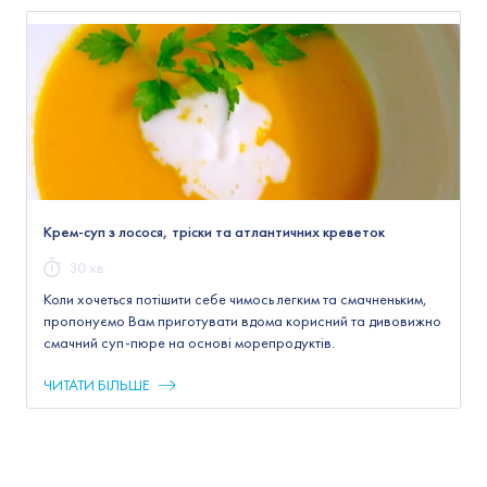
Крем-суп з лосося, тріски та атлантичних креветок
30 хв
Коли хочеться потішити себе чимось легким та смачненьким,
пропонуємо Вам приготувати вдома корисний та дивовижно
смачний суп-пюре на основі морепродуктів.
ЧИТАТИ БІЛЬШЕ