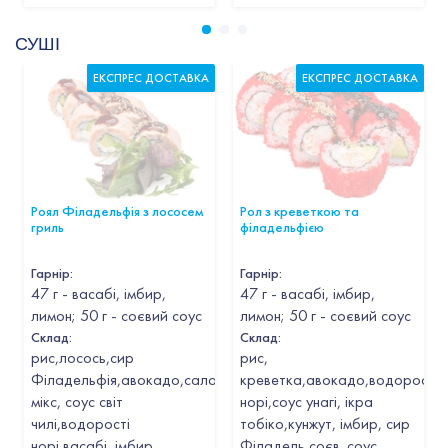
СУШІ
ЕКСПРЕС ДОСТАВКА
ЕКСПРЕС ДОСТАВКА
Роял Філадельфія з лососем
Рол з креветкою та
гриль
філадельфією
Гарнір
:
Гарнір
:
47 г - васабі, імбир,
47 г - васабі, імбир,
лимон; 50 г - соєвий соус
лимон; 50 г - соєвий соус
Склад:
Склад:
рис,лосось,сир
рис,
Філадельфія,авокадо,салатний
креветка,авокадо,водорості
мікс, соус світ
норі,соус унагі, ікра
чилі,водорості
тобіко,кунжут, імбир, сир
норі,васабі, імбир
Філадель соєв. соус,