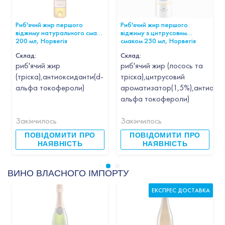
Риб'ячий жир першого
Риб'ячий жир першого
віджиму натурального смаку
віджиму з цитрусовим
200 мл, Норвегія
смаком 250 мл, Норвегія
Склад:
Склад:
риб'ячий жир
риб'ячий жир (лосось та
(тріска),антиоксиданти(d-
тріска),цитрусовий
альфа токофероли)
ароматизатор(1,5%),антиокси
альфа токофероли)
Закінчилось
Закінчилось
ПОВІДОМИТИ ПРО
ПОВІДОМИТИ ПРО
НАЯВНІСТЬ
НАЯВНІСТЬ
ВИНО ВЛАСНОГО ІМПОРТУ
ЕКСПРЕС ДОСТАВКА