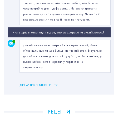
тушки. І, звичайно ж, чим більша рибка, тим більше
часу потрібно для її дефростації. Не варто тримати
розморожену рибу довго в холодильнику. Якщо Ви її
вже розморозили то вже й час її приготувати.
Чим відрізняються один від одного фермерські та дикий лосось?
Дикий лосось менш жирний ніж фермерський, його
м'ясо щільніше та має більш насичений смак. Візуально
дикий лосось має довгастий тулуб та, найважливіше, у
нього майже немає черевця у порівнянні з
фермерським.
ДИВИТИСЯ БІЛЬШЕ
РЕЦЕПТИ