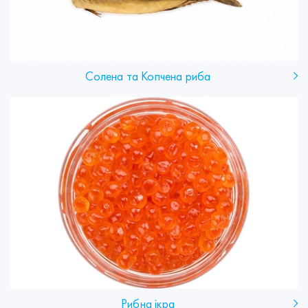
Солена та Копчена риба
Рибна ікра