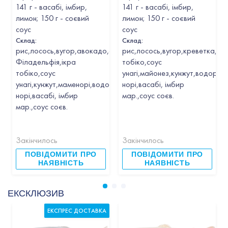
141 г - васабі, імбир,
141 г - васабі, імбир,
лимон; 150 г - соєвий
лимон; 150 г - соєвий
соус
соус
Склад:
Склад:
рис,лосось,вугор,авокадо,сир
рис,лосось,вугор,креветка,ав
Філадельфія,ікра
тобіко,соус
тобіко,соус
унагі,майонез,кунжут,водорост
унагі,кунжут,маменорі,водорості
норі,васабі, імбир
норі,васабі, імбир
мар.,соус соєв.
мар.,соус соєв.
Закінчилось
Закінчилось
ПОВІДОМИТИ ПРО
ПОВІДОМИТИ ПРО
НАЯВНІСТЬ
НАЯВНІСТЬ
ЕКСКЛЮЗИВ
ЕКСПРЕС ДОСТАВКА