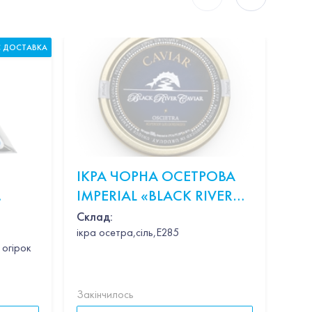
С ДОСТАВКА
ІКРА ЧОРНА ОСЕТРОВА
КР
IMPERIAL «BLACK RIVER
В 
CAVIAR OSCIETRA» 100Г
Склад:
ікра осетра,сіль,Е285
ершки,пармезан,базилік
 огірок
Закінчилось
Закі