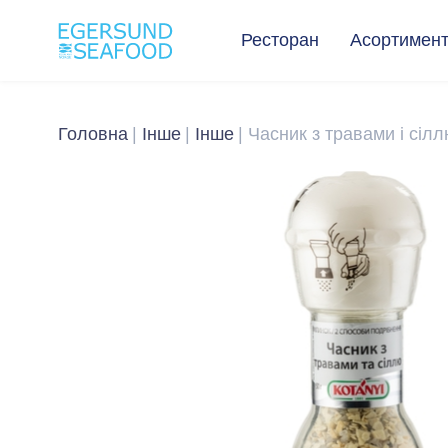
Ресторан
Асортимен
Головна
Інше
Інше
Часник з травами і сілл