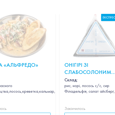
ЕКСПРЕ
А «АЛЬФРЕДО»
ОНІГІРІ ЗІ
СЛАБОСОЛОНИМ
ЛОСОСЕМ
Склад:
ласного
рис, норі, лосось с/с, сир
цтва,лосось,креветка,кальмар,гребінець,часник,вино,петрушка,в
Філадельфія, салат айсберг,
лось
Закінчилось