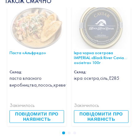
ТАКОЖ СМАЧНО
Паста «Альфредо»
Ікра чорна осетрова
IMPERIAL «Black River Caviar
oscietra» 100г
Склад:
Склад:
паста власного
ікра осетра,сіль,Е285
виробництва,лосось,креветка,кальмар,гребінець,часник,вин
Закінчилось
Закінчилось
ПОВІДОМИТИ ПРО
ПОВІДОМИТИ ПРО
НАЯВНІСТЬ
НАЯВНІСТЬ