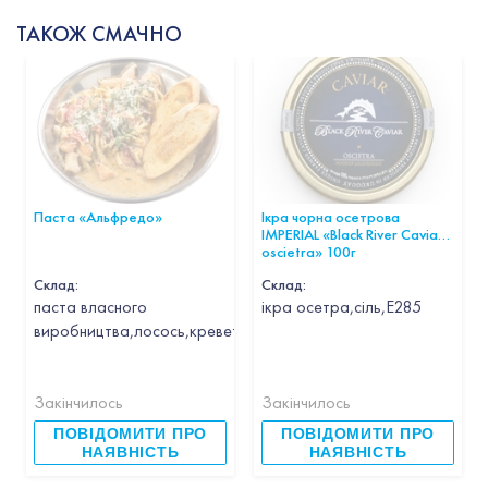
ТАКОЖ СМАЧНО
Паста «Альфредо»
Ікра чорна осетрова
IMPERIAL «Black River Caviar
oscietra» 100г
Склад:
Склад:
паста власного
ікра осетра,сіль,Е285
виробництва,лосось,креветка,кальмар,гребінець,часник,вин
Закінчилось
Закінчилось
ПОВІДОМИТИ ПРО
ПОВІДОМИТИ ПРО
НАЯВНІСТЬ
НАЯВНІСТЬ