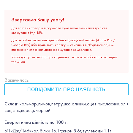
Звертаємо Вашу увагу!
Для вагових товарів підсумкова сума може змінитися до після
зважування (+/-15%).
Для онлайн-оплати використайте відкладений платіж (Apple Pay /
Google Pay) або прив’яжіть картку — списання відбудеться одним
платежем після фінального формування замовлення.
Також доступна оплата при отриманні: готівкою або карткою через
термінал.
Закінчилось
ПОВІДОМИТИ ПРО НАЯВНІСТЬ
Склад:
кальмар,лимон,петрушка,оливки,оцет рис,часник,олія
сон,сіль,перець чорний
Енергетична цінність на 100 г:
611кДж/146ккал;білки 16.1г;жири 8.6г;вуглеводи 1.1г