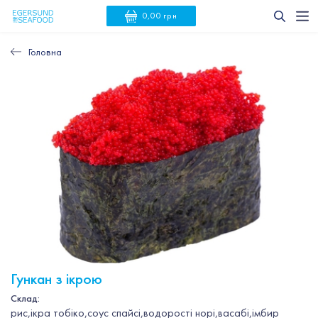
0,00 грн
Головна
Гункан з ікрою
Склад:
рис,ікра тобіко,соус спайсі,водорості норі,васабі,імбир