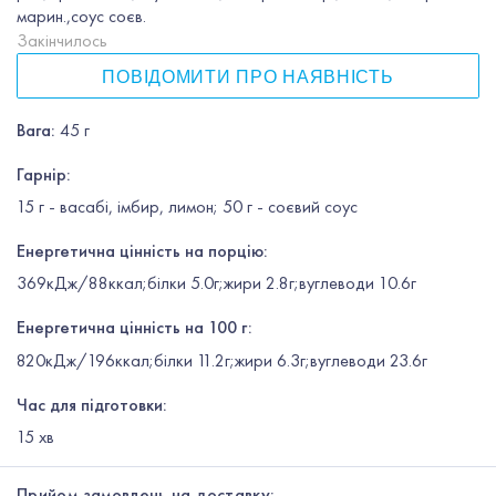
марин.,соус соєв.
Закінчилось
ПОВІДОМИТИ ПРО НАЯВНІСТЬ
Вага
:
45 г
Гарнір
:
15 г - васабі, імбир, лимон; 50 г - соєвий соус
Енергетична цінність на порцію:
369кДж/88ккал;білки 5.0г;жири 2.8г;вуглеводи 10.6г
Енергетична цінність на 100 г:
820кДж/196ккал;білки 11.2г;жири 6.3г;вуглеводи 23.6г
Час для підготовки:
15
хв
Прийом замовлень на доставку: