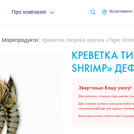
т
Про компанію
Асортимент
Морепродукти
Креветка тигрова крупна «Tiger shr
КРЕВЕТКА ТИ
SHRIMP» ДЕ
Звертаємо Вашу увагу!
Для вагових товарів підсумкова сум
Для онлайн-оплати використайте ві
списання відбудеться одним платеж
Також доступна оплата при отриман