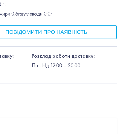
 г:
ири 0.6г;вуглеводи 0.0г
ПОВІДОМИТИ ПРО НАЯВНІСТЬ
тавку:
Розклад роботи доставки:
Пн
-
Нд
12:00
– 20:00