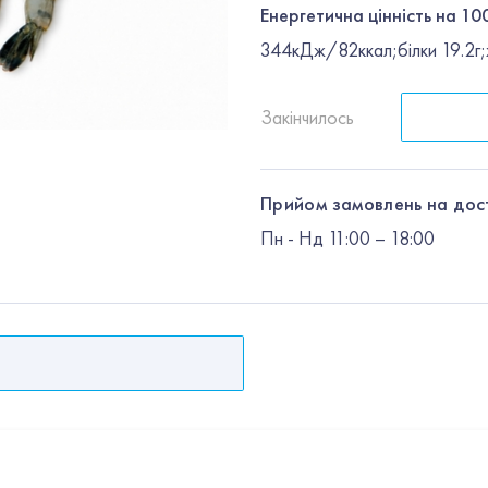
Енергетична цінність на 100
344кДж/82ккал;білки 19.2г;ж
Закінчилось
Прийом замовлень на дос
Пн
-
Нд
11:00 – 18:00