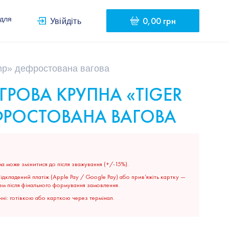
0,00 грн
 для
Увійдіть
imp» дефростована вагова
ГРОВА КРУПНА «TIGER
ФРОСТОВАНА ВАГОВА
а може змінитися до після зважування (+/-15%).
дкладений платіж (Apple Pay / Google Pay) або прив’яжіть картку —
ем після фінального формування замовлення.
ні: готівкою або карткою через термінал.