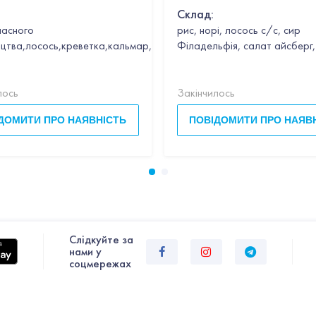
ЛОСОСЕМ
Склад:
ласного
рис, норі, лосось с/с, сир
цтва,лосось,креветка,кальмар,гребінець,часник,вино,петрушка,в
Філадельфія, салат айсберг,
лось
Закінчилось
ДОМИТИ ПРО НАЯВНІСТЬ
ПОВІДОМИТИ ПРО НАЯВ
Слiдкуйте за
нами у
соцмережах