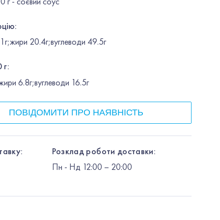
50 г - соєвий соус
рцію:
г;жири 20.4г;вуглеводи 49.5г
 г:
ири 6.8г;вуглеводи 16.5г
ПОВІДОМИТИ ПРО НАЯВНІСТЬ
тавку:
Розклад роботи доставки:
Пн
-
Нд
12:00
– 20:00