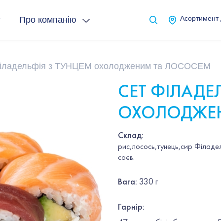
т
Про компанію
Асортимент
Філадельфія з ТУНЦЕМ охолодженим та ЛОСОСЕМ
СЕТ ФІЛАДЕ
ОХОЛОДЖЕН
Склад:
рис,лосось,тунець,сир Філадел
соєв.
Вага
:
330 г
Гарнір
: