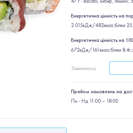
47 г - васабі, імбир, лимон; 
Енергетична цінність на по
2 015кДж/482ккал;білки 25.1
Енергетична цінність на 100
672кДж/161ккал;білки 8.4г;ж
Закінчилось
Прийом замовлень на дос
Пн
-
Нд
11:00 – 18:00