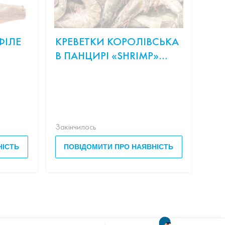
ФІЛЕ
КРЕВЕТКИ КОРОЛІВСЬКА
ОНІ
В ПАНЦИРІ «SHRIMP»
СЛ
20/30 З/Г С/М ВАГ.
ЛО
Скл
рис,
Філа
Закінчилось
Закі
НІСТЬ
ПОВІДОМИТИ ПРО НАЯВНІСТЬ
П