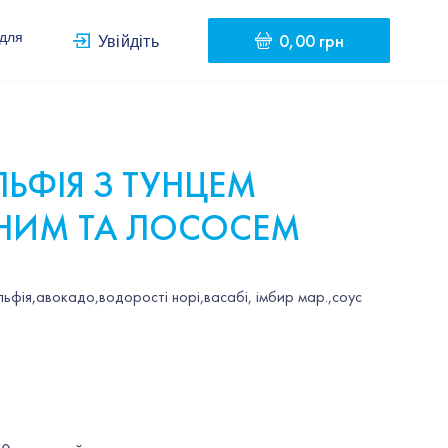
0,00 грн
 для
Увійдіть
ЛЬФІЯ З ТУНЦЕМ
ИМ ТА ЛОСОСЕМ
ьфія,авокадо,водорості норі,васабі, імбир мар.,соус