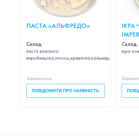
ПАСТА «АЛЬФРЕДО»
ІКРА
IMPER
CAVIA
Склад:
Склад:
паста власного
ікра осе
виробництва,лосось,креветка,кальмар,гребінець,час
Закінчилось
Закінчи
ПОВІДОМИТИ ПРО НАЯВНІСТЬ
ПОВІ