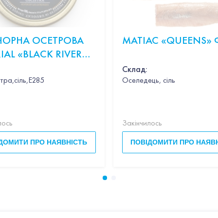
 ЧОРНА ОСЕТРОВА
МАТІАС «QUEENS» 
IAL «BLACK RIVER
R OSCIETRA» 100Г
Склад:
тра,сіль,Е285
Оселедець, сіль
ник,вино,петрушка,вершки,пармезан,базилік
лось
Закінчилось
ДОМИТИ ПРО НАЯВНІСТЬ
ПОВІДОМИТИ ПРО НАЯВ