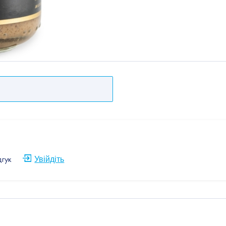
дгук
Увійдіть