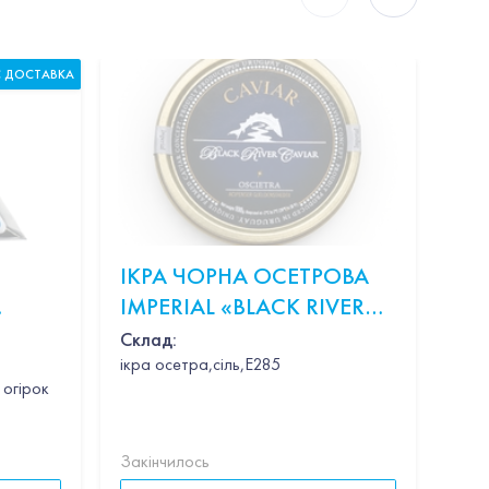
С ДОСТАВКА
ІКРА ЧОРНА ОСЕТРОВА
КР
IMPERIAL «BLACK RIVER
В 
CAVIAR OSCIETRA» 100Г
Склад:
ікра осетра,сіль,Е285
ершки,пармезан,базилік
 огірок
Закінчилось
Закі