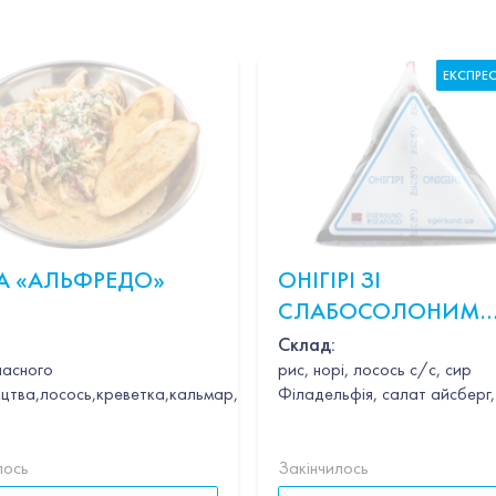
ЕКСПРЕ
А «АЛЬФРЕДО»
ОНІГІРІ ЗІ
СЛАБОСОЛОНИМ
ЛОСОСЕМ
Склад:
ласного
рис, норі, лосось с/с, сир
цтва,лосось,креветка,кальмар,гребінець,часник,вино,петрушка,в
Філадельфія, салат айсберг,
лось
Закінчилось