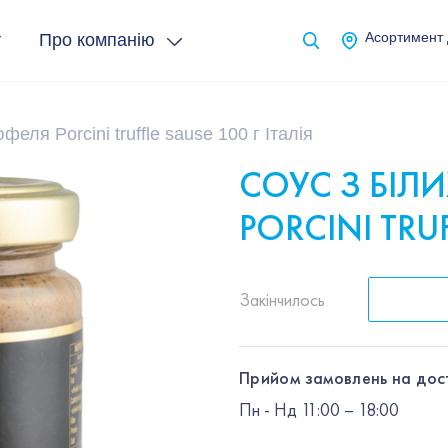
т
Про компанію
Асортимент
юфеля Porcini truffle sause 100 г Італія
СОУС З БІЛИ
PORCINI TRUF
Закінчилось
Прийом замовлень на дос
Пн
-
Нд
11:00 – 18:00