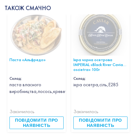
ТАКОЖ СМАЧНО
Паста «Альфредо»
Ікра чорна осетрова
IMPERIAL «Black River Caviar
oscietra» 100г
Склад:
Склад:
паста власного
ікра осетра,сіль,Е285
виробництва,лосось,креветка,кальмар,гребінець,часник,вин
Закінчилось
Закінчилось
ПОВІДОМИТИ ПРО
ПОВІДОМИТИ ПРО
НАЯВНІСТЬ
НАЯВНІСТЬ