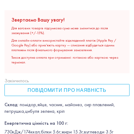
Звертаємо Вашу увагу!
Для вагових товарів підсумкова сума може змінитися до після
зважування (+/-15%).
Для онлайн-оплати використайте відкладений платіж (Apple Pay /
Google Pay) або прив’яжіть картку — списання відбудеться одним
платежем після фінального формування замовлення.
Також доступна оплата при отриманні: готівкою або карткою через
термінал.
Закінчилось
ПОВІДОМИТИ ПРО НАЯВНІСТЬ
Склад:
помідор,яйце, часник, майонез, сир плавлений,
петрушка,цибуля зелена, кріп
Енергетична цінність на 100 г:
730кДж/174ккал;білки 5.6г;жири 15.3г;вуглеводи 3.5г