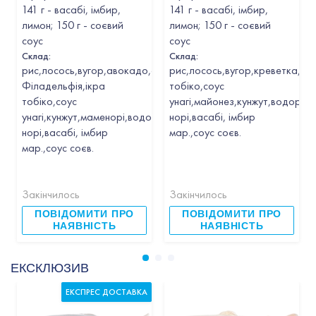
141 г - васабі, імбир,
141 г - васабі, імбир,
лимон; 150 г - соєвий
лимон; 150 г - соєвий
соус
соус
Склад:
Склад:
рис,лосось,вугор,авокадо,сир
рис,лосось,вугор,креветка,ав
Філадельфія,ікра
тобіко,соус
тобіко,соус
унагі,майонез,кунжут,водорост
унагі,кунжут,маменорі,водорості
норі,васабі, імбир
норі,васабі, імбир
мар.,соус соєв.
мар.,соус соєв.
Закінчилось
Закінчилось
ПОВІДОМИТИ ПРО
ПОВІДОМИТИ ПРО
НАЯВНІСТЬ
НАЯВНІСТЬ
ЕКСКЛЮЗИВ
ЕКСПРЕС ДОСТАВКА