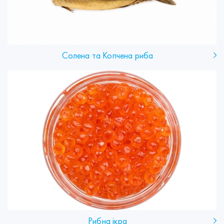
Солена та Копчена риба
Рибна ікра