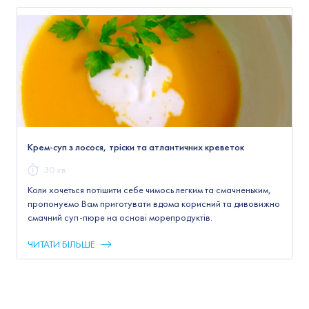
Крем-суп з лосося, тріски та атлантичних креветок
30 хв
Коли хочеться потішити себе чимось легким та смачненьким,
пропонуємо Вам приготувати вдома корисний та дивовижно
смачний суп-пюре на основі морепродуктів.
ЧИТАТИ БІЛЬШЕ