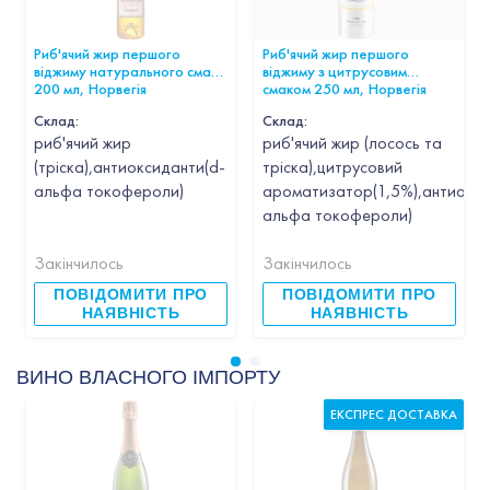
Риб'ячий жир першого
Риб'ячий жир першого
віджиму натурального смаку
віджиму з цитрусовим
200 мл, Норвегія
смаком 250 мл, Норвегія
Склад:
Склад:
риб'ячий жир
риб'ячий жир (лосось та
(тріска),антиоксиданти(d-
тріска),цитрусовий
альфа токофероли)
ароматизатор(1,5%),антиокси
альфа токофероли)
Закінчилось
Закінчилось
ПОВІДОМИТИ ПРО
ПОВІДОМИТИ ПРО
НАЯВНІСТЬ
НАЯВНІСТЬ
ВИНО ВЛАСНОГО ІМПОРТУ
ЕКСПРЕС ДОСТАВКА