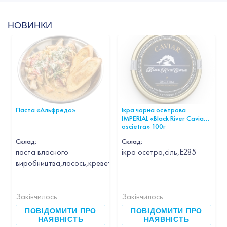
НОВИНКИ
Паста «Альфредо»
Ікра чорна осетрова
IMPERIAL «Black River Caviar
oscietra» 100г
Склад:
Склад:
паста власного
ікра осетра,сіль,Е285
виробництва,лосось,креветка,кальмар,гребінець,часник,вин
Закінчилось
Закінчилось
ПОВІДОМИТИ ПРО
ПОВІДОМИТИ ПРО
НАЯВНІСТЬ
НАЯВНІСТЬ