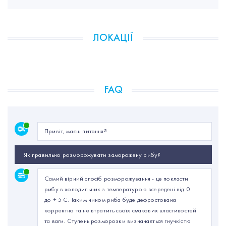
ЛОКАЦІЇ
FAQ
Привіт, маєш питання?
Як правильно розморожувати заморожену рибу?
Самий вірний спосіб розморожування - це покласти
рибу в холодильник з температурою всередені від 0
до + 5 С. Таким чином риба буде дефростована
корректно та не втратить своїх смакових властивостей
та ваги. Ступень розморозки визначається гнучкістю