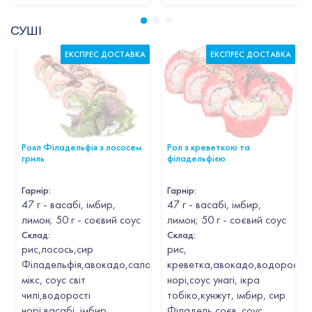
СУШІ
ЕКСПРЕС ДОСТАВКА
ЕКСПРЕС ДОСТАВКА
Роял Філадельфія з лососем
Рол з креветкою та
гриль
філадельфією
Гарнір
:
Гарнір
:
47 г - васабі, імбир,
47 г - васабі, імбир,
лимон; 50 г - соєвий соус
лимон; 50 г - соєвий соус
Склад:
Склад:
рис,лосось,сир
рис,
Філадельфія,авокадо,салатний
креветка,авокадо,водорості
мікс, соус світ
норі,соус унагі, ікра
чилі,водорості
тобіко,кунжут, імбир, сир
норі,васабі, імбир
Філадель соєв. соус,