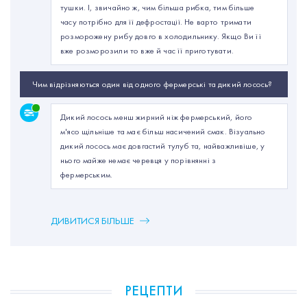
тушки. І, звичайно ж, чим більша рибка, тим більше
часу потрібно для її дефростації. Не варто тримати
розморожену рибу довго в холодильнику. Якщо Ви її
вже розморозили то вже й час її приготувати.
Чим відрізняються один від одного фермерські та дикий лосось?
Дикий лосось менш жирний ніж фермерський, його
м'ясо щільніше та має більш насичений смак. Візуально
дикий лосось має довгастий тулуб та, найважливіше, у
нього майже немає черевця у порівнянні з
фермерським.
ДИВИТИСЯ БІЛЬШЕ
РЕЦЕПТИ