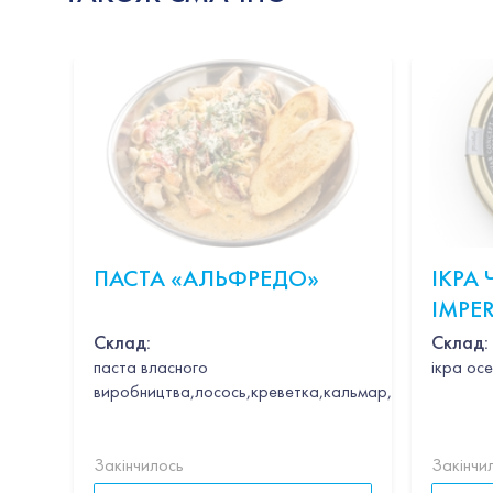
ПАСТА «АЛЬФРЕДО»
ІКРА
IMPER
CAVIA
Склад:
Склад:
паста власного
ікра осе
виробництва,лосось,креветка,кальмар,гребінець,час
Закінчилось
Закінчи