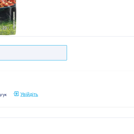
дгук
Увійдіть