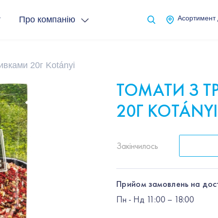
т
Про компанію
Асортимент
ивками 20г Kotányi
ТОМАТИ З 
20Г KOTÁNYI
Закінчилось
Прийом замовлень на дос
Пн
-
Нд
11:00 – 18:00