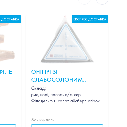
С ДОСТАВКА
ЕКСПРЕС ДОСТАВКА
ФІЛЕ
ОНІГІРІ ЗІ
КР
СЛАБОСОЛОНИМ
В 
ЛОСОСЕМ
Склад:
рис, норі, лосось с/с, сир
Філадельфія, салат айсберг, огірок
Закінчилось
Закі