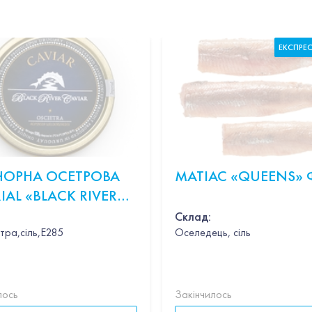
ЕКСПРЕ
 ЧОРНА ОСЕТРОВА
МАТІАС «QUEENS» 
IAL «BLACK RIVER
R OSCIETRA» 100Г
Склад:
тра,сіль,Е285
Оселедець, сіль
ник,вино,петрушка,вершки,пармезан,базилік
лось
Закінчилось